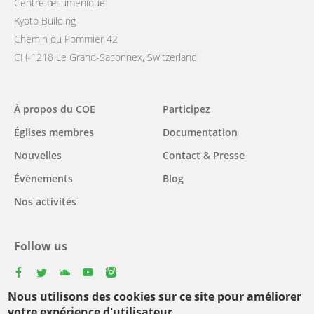
Centre œcuménique
Kyoto Building
Chemin du Pommier 42
CH-1218 Le Grand-Saconnex, Switzerland
Main
À propos du COE
Participez
navigation
Églises membres
Documentation
Nouvelles
Contact & Presse
Événements
Blog
Nos activités
Follow us
facebook
twitter
youtube
youtube
instagram
Nous utilisons des cookies sur ce site pour améliorer
Select
votre expérience d'utilisateur