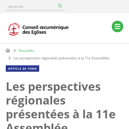
Skip
Rechercher
to
main
content
Main
navigation
Nouvelles
Breadcrumb
Les perspectives régionales présentées à la 11e Assemblée
ARTICLE DE FOND
Les perspectives
régionales
présentées à la 11e
Assemblée