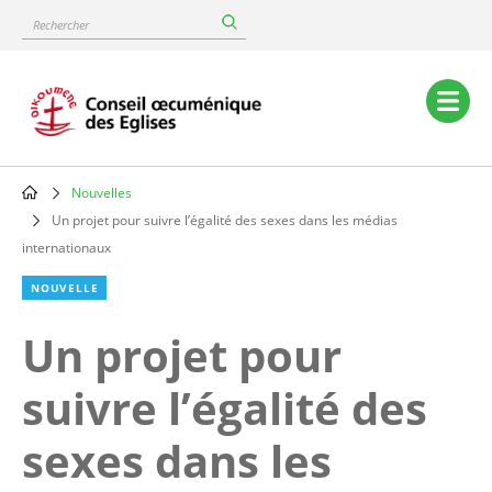
Skip
Rechercher
to
main
content
Main
navigation
Nouvelles
Breadcrumb
Un projet pour suivre l’égalité des sexes dans les médias
internationaux
NOUVELLE
Un projet pour
suivre l’égalité des
sexes dans les