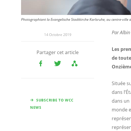
Photographiant la Evangelische Stadtkirche Karlsruhe, au centre-ville d
Par Albin 
14 Octobre 2019
Les prem
Partager cet article
de toute
Onzième
Située s
dans l’É
SUBSCRIBE TO WCC
dans un 
NEWS
monde en
représen
représen