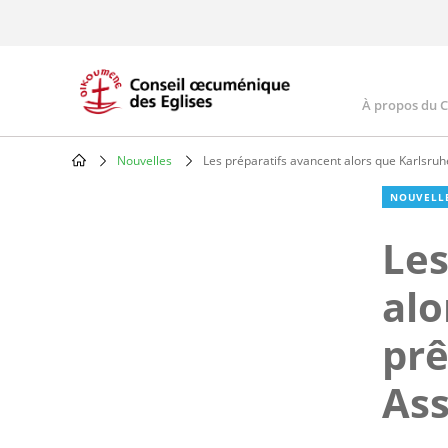
Skip
to
main
content
À propos du 
Main
navig
Nouvelles
Les préparatifs avancent alors que Karlsruh
Breadcrumb
NOUVELL
Les
alo
prê
As