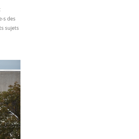
t
e-s des
s sujets