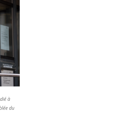
dié à
blée du