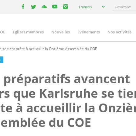
Select
Rechercher
Français
your
facebook
twitter
youtube
youtube
instagram
language
COE
Églises membres
Nouvelles
Événements
Nos activités
ation
e se tient prête à accueillir la Onzième Assemblée du COE
E
 préparatifs avancent
rs que Karlsruhe se tie
te à accueillir la Onzi
semblée du COE