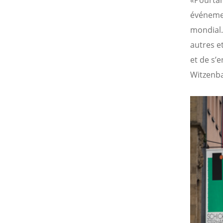
«Pourtan
événemen
mondial.
autres e
et de s’
Witzenb