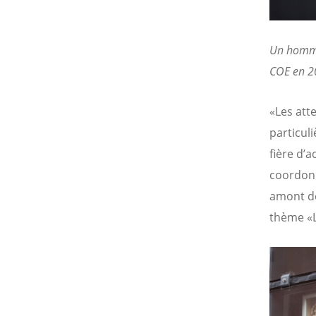
Un homme
COE en 2
«Les att
particuli
fière d’
coordonn
amont de
thème «L