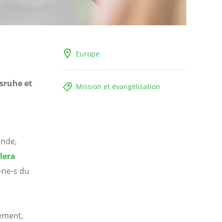
Europe
lsruhe et
Mission et évangélisation
ande,
lera
-ne-s du
nement,