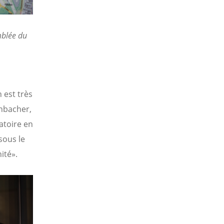
mblée du
 est très
enbacher,
atoire en
sous le
ité».