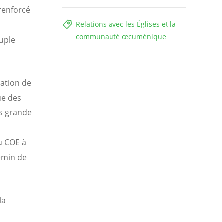
renforcé
Relations avec les Églises et la
communauté œcuménique
euple
mation de
ue des
s grande
u COE à
emin de
la