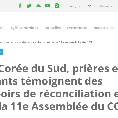
Select
Rechercher
Français
your
facebook
twitter
youtube
youtube
instagram
language
COE
Églises membres
Nouvelles
Événements
Nos activités
ation
nt des espoirs de réconciliation et de la 11e Assemblée du COE
E
Corée du Sud, prières e
nts témoignent des
oirs de réconciliation 
la 11e Assemblée du C