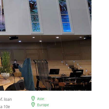
Asie
f. Ioan
Europe
la 10e