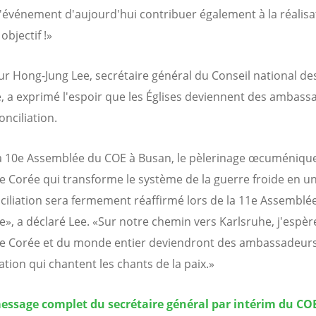
l'événement d'aujourd'hui contribuer également à la réalisa
objectif !»
ur Hong-Jung Lee, secrétaire général du Conseil national des
, a exprimé l'espoir que les Églises deviennent des ambass
onciliation.
a 10e Assemblée du COE à Busan, le pèlerinage œcuméniqu
de Corée qui transforme le système de la guerre froide en un
ciliation sera fermement réaffirmé lors de la 11e Assemblé
e», a déclaré Lee. «Sur notre chemin vers Karlsruhe, j'espèr
de Corée et du monde entier deviendront des ambassadeurs
ation qui chantent les chants de la paix.»
message complet du secrétaire général par intérim du CO