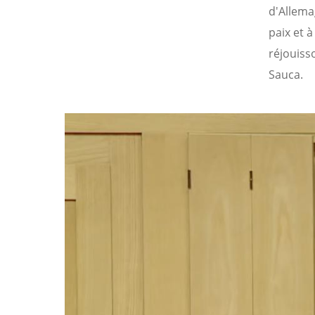
d'Allema
paix et 
réjouiss
Sauca.
Image