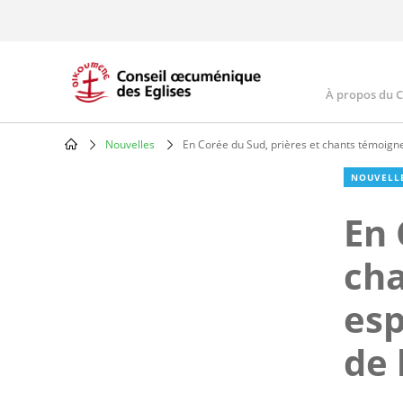
Skip
to
main
content
À propos du 
Main
navig
Nouvelles
En Corée du Sud, prières et chants témoigne
Breadcrumb
NOUVELL
En 
cha
esp
de 