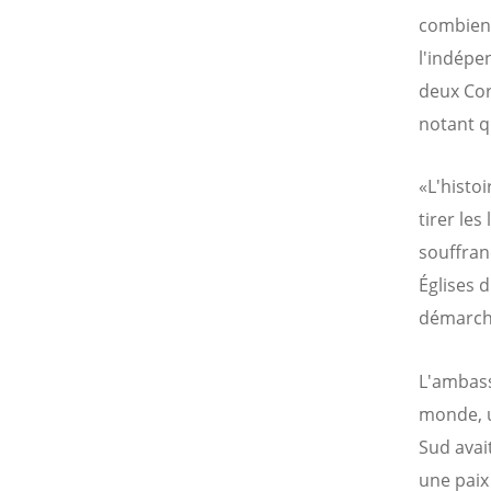
combien 
l'indépen
deux Cor
notant q
«L'histo
tirer les
souffranc
Églises 
démarch
L'ambass
monde, u
Sud avai
une paix