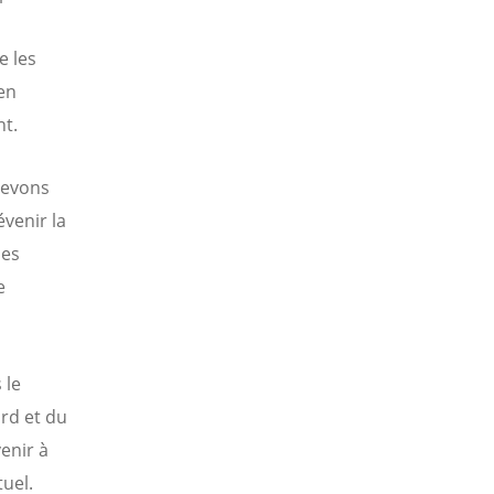
e les
 en
nt.
 devons
évenir la
des
e
 le
rd et du
enir à
uel.