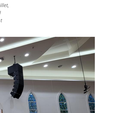
llet,
l
t