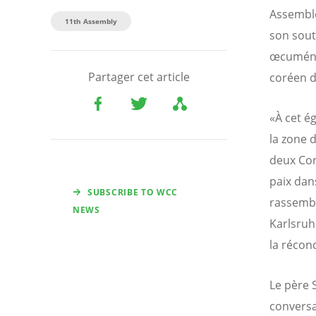
Assemblé
11th Assembly
son sout
œcuméniq
Partager cet article
coréen d
«À cet é
la zone d
deux Co
paix dan
SUBSCRIBE TO WCC
rassembl
NEWS
Karlsruh
la réconc
Le père 
conversa