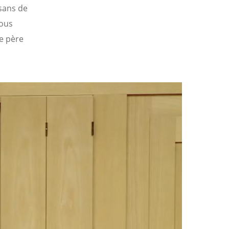
isans de
nous
le père