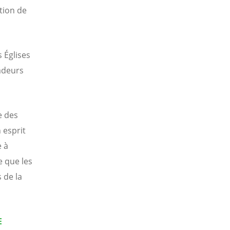
tion de
 Églises
adeurs
e des
 esprit
e à
e que les
 de la
E