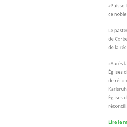
«Puisse 
ce noble 
Le paste
de Corée
de la réc
«Après l
Églises 
de récon
Karlsruh
Églises 
réconcili
Lire le 