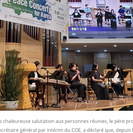
 chaleureuse salutation aux personnes réunies, le père pro
ecrétaire général par intérim du COE, a déclaré que, depuis 