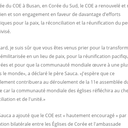
e du COE à Busan, en Corée du Sud, le COE a renouvelé et 
ien et son engagement en faveur de davantage d’efforts
ues pour la paix, la réconciliation et la réunification du p
ivisé.
gard, je suis sûr que vous êtes venus prier pour la transfor
émilitarisée en un lieu de paix, pour la réunification pacifiq
rées et pour que la communauté mondiale œuvre à une plu
s le monde», a déclaré le père Sauca. «J'espère que ce
ement contribuera au déroulement de la 11e assemblée d
e car la communauté mondiale des églises réfléchira au ch
iliation et de l'unité.»
Sauca a ajouté que le COE est « hautement encouragé » par 
tion bilatérale entre les Églises de Corée et l'ambassade