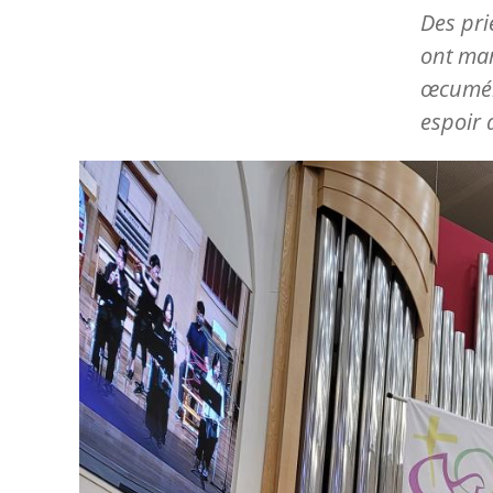
Des pri
ont mar
œcuméni
espoir 
Image