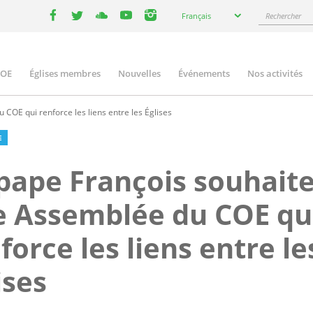
Select
Rechercher
Français
your
facebook
twitter
youtube
youtube
instagram
language
COE
Églises membres
Nouvelles
Événements
Nos activités
ation
COE qui renforce les liens entre les Églises
E
pape François souhait
 Assemblée du COE qu
force les liens entre le
ises