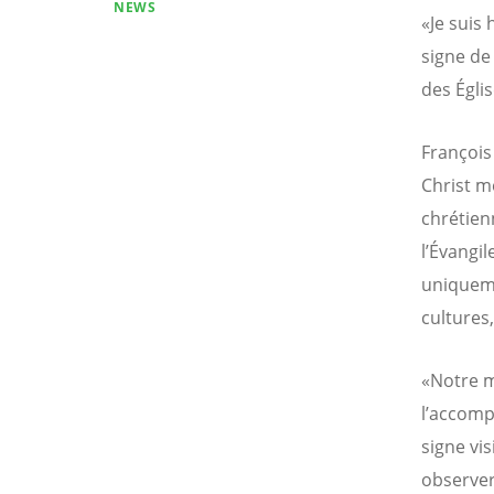
NEWS
«Je suis
signe de
des Églis
François
Christ mè
chrétien
l’Évangi
uniqueme
cultures
«Notre m
l’accompl
signe vis
observer