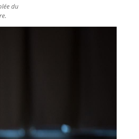
blée du
re.