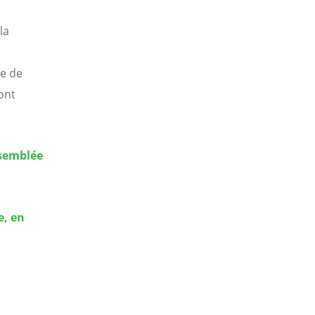
la
le de
sont
ssemblée
e, en