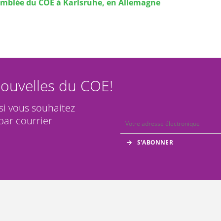
emblée du COE à Karlsruhe, en Allemagne
ouvelles du COE!
 si vous souhaitez
par courrier