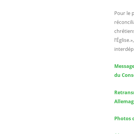
Pour le 
réconcil
chrétien
l’Église.
interdép
Message 
du Cons
Retransm
Allema
Photos 