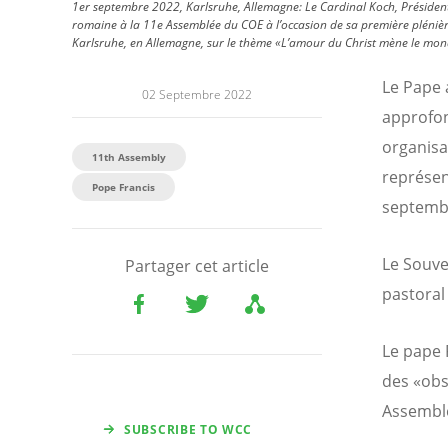
1er septembre 2022, Karlsruhe, Allemagne: Le Cardinal Koch, Président d
romaine à la 11e Assemblée du COE à l’occasion de sa première pléniè
Karlsruhe, en Allemagne, sur le thème «L’amour du Christ mène le monde 
Le Pape 
02 Septembre 2022
approfon
organisa
11th Assembly
représen
Pope Francis
septemb
Le Souve
Partager cet article
pastoral
Le pape 
des «obs
Assemblé
SUBSCRIBE TO WCC