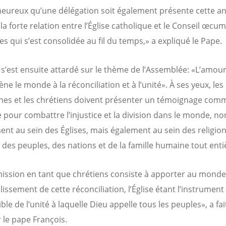
 heureux qu’une délégation soit également présente cette a
 la forte relation entre l’Église catholique et le Conseil œc
es qui s’est consolidée au fil du temps,» a expliqué le Pape.
 s’est ensuite attardé sur le thème de l’Assemblée: «L’amou
ne le monde à la réconciliation et à l’unité». À ses yeux, les
nes et les chrétiens doivent présenter un témoignage com
le pour combattre l’injustice et la division dans le monde, n
nt au sein des Églises, mais également au sein des religion
, des peuples, des nations et de la famille humaine tout enti
ission en tant que chrétiens consiste à apporter au monde
issement de cette réconciliation, l’Église étant l’instrument 
ible de l’unité à laquelle Dieu appelle tous les peuples», a fai
 le pape François.