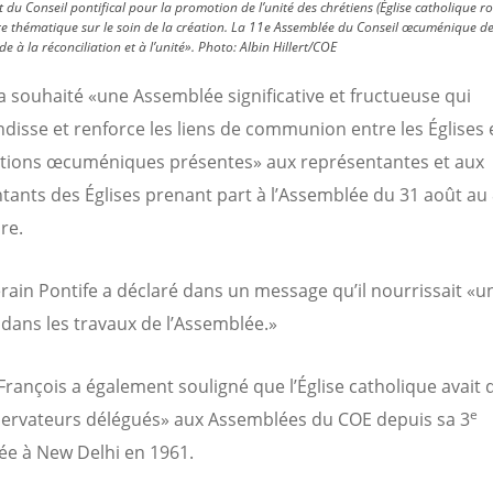
u Conseil pontifical pour la promotion de l’unité des chrétiens (Église catholique ro
re thématique sur le soin de la création. La 11e Assemblée du Conseil œcuménique de
à la réconciliation et à l’unité».
Photo:
Albin Hillert/COE
a souhaité «une Assemblée significative et fructueuse qui
disse et renforce les liens de communion entre les Églises e
tions œcuméniques présentes» aux représentantes et aux
tants des Églises prenant part à l’Assemblée du 31 août au
re.
rain Pontife a déclaré dans un message qu’il nourrissait «un
 dans les travaux de l’Assemblée.»
François a également souligné que l’Église catholique avait
e
ervateurs délégués» aux Assemblées du COE depuis sa 3
e à New Delhi en 1961.