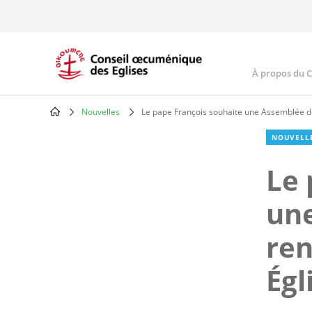
Skip
to
main
content
À propos du 
Main
navig
Nouvelles
Le pape François souhaite une Assemblée du 
Breadcrumb
NOUVELL
Le 
une
ren
Égl