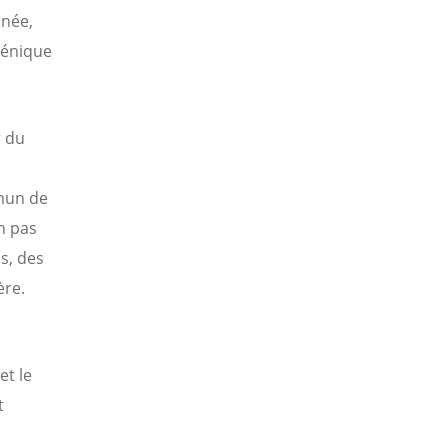
nnée,
uménique
r du
mun de
on pas
s, des
ère.
et le
t