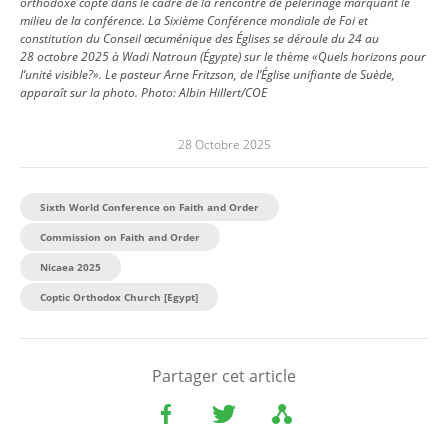
orthodoxe copte dans le cadre de la rencontre de pèlerinage marquant le
milieu de la conférence. La Sixième Conférence mondiale de Foi et
constitution du Conseil œcuménique des Églises se déroule du 24 au
28 octobre 2025 à Wadi Natroun (Égypte) sur le thème «Quels horizons pour
l’unité visible?». Le pasteur Arne Fritzson, de l’Église unifiante de Suède,
apparaît sur la photo. Photo: Albin Hillert/COE
28 Octobre 2025
Sixth World Conference on Faith and Order
Commission on Faith and Order
Nicaea 2025
Coptic Orthodox Church [Egypt]
Partager cet article