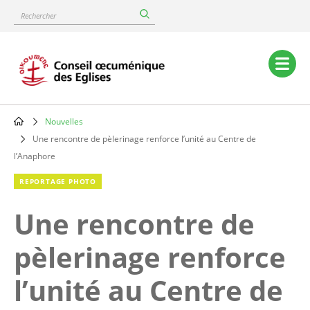
Skip
Rechercher
to
main
content
Main
navigation
Nouvelles
Breadcrumb
Une rencontre de pèlerinage renforce l’unité au Centre de
l’Anaphore
REPORTAGE PHOTO
Une rencontre de
pèlerinage renforce
l’unité au Centre de