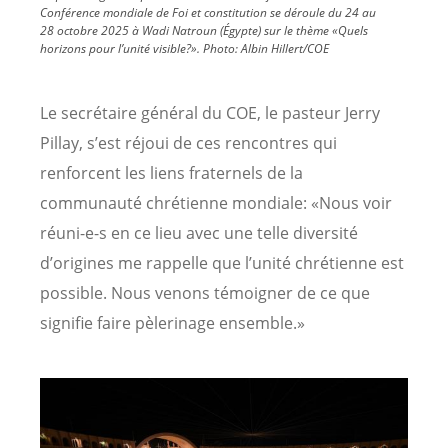
Conférence mondiale de Foi et constitution se déroule du 24 au
28 octobre 2025 à Wadi Natroun (Égypte) sur le thème «Quels
horizons pour l’unité visible?». Photo: Albin Hillert/COE
Le secrétaire général du COE, le pasteur Jerry
Pillay, s’est réjoui de ces rencontres qui
renforcent les liens fraternels de la
communauté chrétienne mondiale: «Nous voir
réuni-e-s en ce lieu avec une telle diversité
d’origines me rappelle que l’unité chrétienne est
possible. Nous venons témoigner de ce que
signifie faire pèlerinage ensemble.»
Image