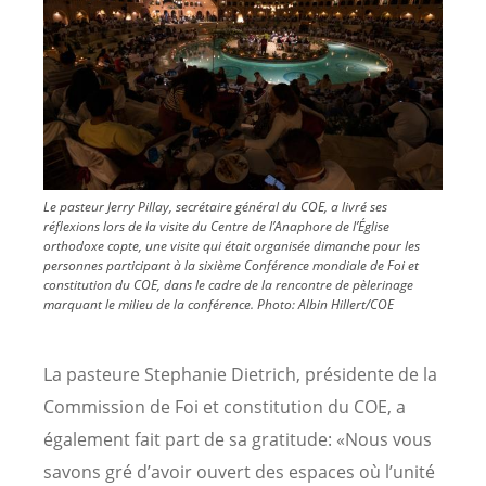
Le pasteur Jerry Pillay, secrétaire général du COE, a livré ses
réflexions lors de la visite du Centre de l’Anaphore de l’Église
orthodoxe copte, une visite qui était organisée dimanche pour les
personnes participant à la sixième Conférence mondiale de Foi et
constitution du COE, dans le cadre de la rencontre de pèlerinage
marquant le milieu de la conférence. Photo: Albin Hillert/COE
La pasteure Stephanie Dietrich, présidente de la
Commission de Foi et constitution du COE, a
également fait part de sa gratitude: «Nous vous
savons gré d’avoir ouvert des espaces où l’unité