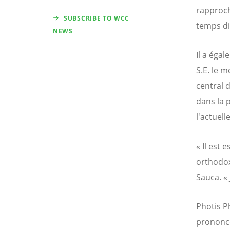
rapproch
SUBSCRIBE TO WCC
temps dif
NEWS
Il a égal
S.E. le 
central 
dans la 
l'actuelle
« Il est
orthodox
Sauca. «
Photis P
prononcé