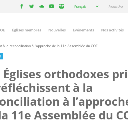
Select
Rechercher
Français
your
facebook
twitter
youtube
youtube
instagram
language
COE
Églises membres
Nouvelles
Événements
Nos activités
ation
nt à la réconciliation à l’approche de la 11e Assemblée du COE
E
 Églises orthodoxes pr
réfléchissent à la
onciliation à l’approch
la 11e Assemblée du C