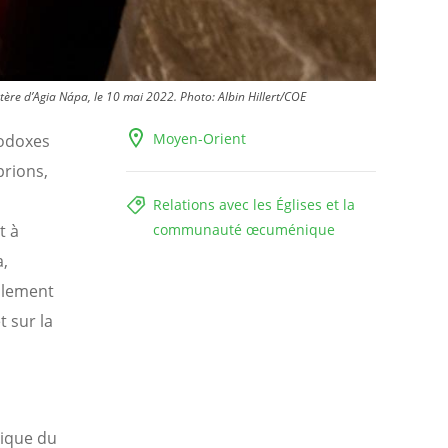
tère d’Agia Nápa, le 10 mai 2022.
Photo:
Albin Hillert/COE
Moyen-Orient
hodoxes
rions,
Relations avec les Églises et la
t à
communauté œcuménique
a,
galement
t sur la
nique du