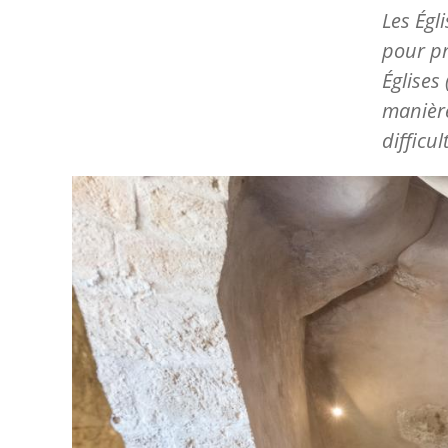
Les Égl
pour p
Églises
manière
difficu
Image