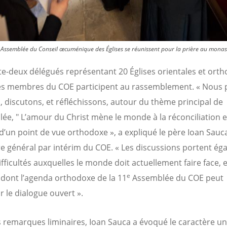
e Assemblée du Conseil œcuménique des Églises se réunissent pour la prière au monas
e-deux délégués représentant 20 Églises orientales et ort
es membres du COE participent au rassemblement. « Nous p
, discutons, et réfléchissons, autour du thème principal de
lée,
"
L’amour du Christ mène le monde à la réconciliation e
 d’un point de vue orthodoxe », a expliqué le père Ioan Sauc
re général par intérim du COE. « Les discussions portent é
ifficultés auxquelles le monde doit actuellement faire face, e
e
dont l’agenda orthodoxe de la 11
Assemblée du COE peut
r le dialogue ouvert ».
 remarques liminaires, Ioan Sauca a évoqué le caractère u