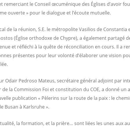
et remerciant le Conseil œcuménique des Églises d’avoir fou
rme ouverte » pour le dialogue et l’écoute mutuelle.
cal de la réunion, S.E. le métropolite Vasilios de Constantia 
tos (Église orthodoxe de Chypre), a également partagé d
nue et réfléchi à la quête de réconciliation en cours. Il a r
onnes présentes pour leur volonté d’élaborer une vision po
lée.
ur Odair Pedroso Mateus, secrétaire général adjoint par int
r de la Commission Foi et constitution du COE, a donné un 
velle publication « Pèlerins sur la route de la paix : le che
e Busan à Karlsruhe ».
itualité, la formation, et la prière… sont liées les unes aux au