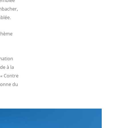
semblée
enbacher,
mblée.
 thème
mation
de à la
: « Contre
rsonne du