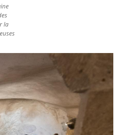
aine
des
r la
reuses