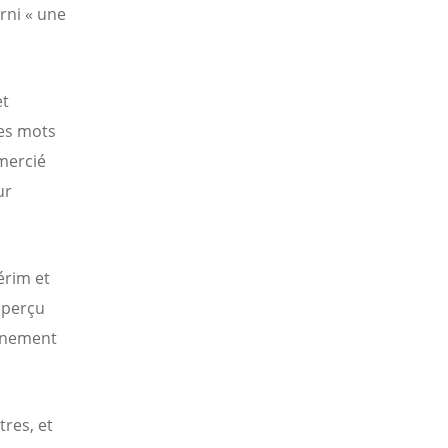
rni « une
et
es mots
emercié
ur
érim et
aperçu
minement
tres, et