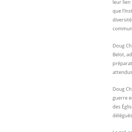
leur lie
que l’In
diversit
commune,
Doug Chi
Belot, a
préparati
attendus
Doug Chi
guerre e
des Égli
délégués