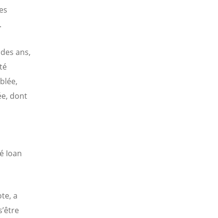
es
.
 des ans,
té
blée,
ée, dont
é Ioan
te, a
s’être