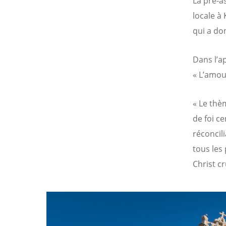
La pré-a
locale à
qui a do
Dans l’a
« L’amour
« Le thè
de foi c
réconcili
tous les
Christ c
Image