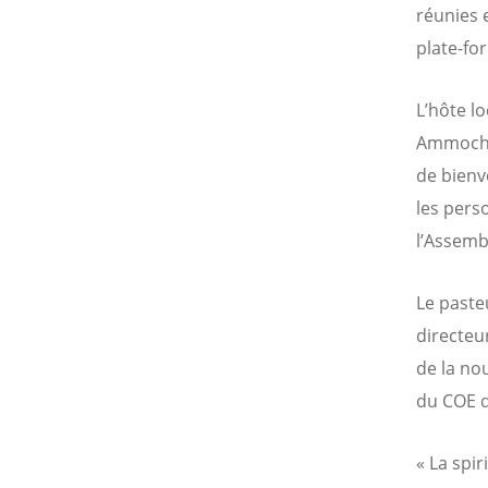
réunies 
plate-fo
L’hôte lo
Ammochos
de bienve
les pers
l’Assemb
Le paste
directeu
de la nou
du COE d
« La spir