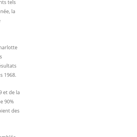
ts tels
née, la
e
harlotte
s
sultats
s 1968.
 et de la
de 90%
oient des