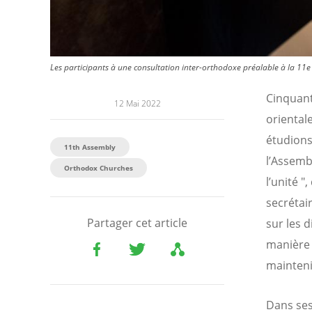
Les participants à une consultation inter-orthodoxe préalable à la 11
Cinquant
12 Mai 2022
oriental
étudions
11th Assembly
l’Assemb
Orthodox Churches
l’unité
"
,
secrétai
Partager cet article
sur les d
manière 
mainteni
Dans ses