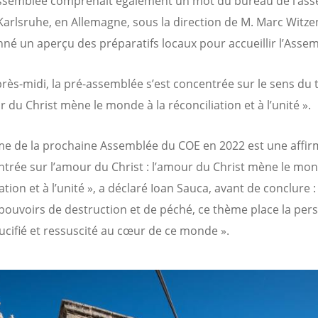
ssemblée comprenait également un mot du bureau de l’as
 Karlsruhe, en Allemagne, sous la direction de M. Marc Witz
nné un aperçu des préparatifs locaux pour accueillir l’Asse
près-midi, la pré-assemblée s’est concentrée sur le sens du
 du Christ mène le monde à la réconciliation et à l’unité ».
me de la prochaine Assemblée du COE en 2022 est une affir
entrée sur l’amour du Christ : l’amour du Christ mène le mon
ation et à l’unité », a déclaré Ioan Sauca, avant de conclure 
 pouvoirs de destruction et de péché, ce thème place la pe
rucifié et ressuscité au cœur de ce monde ».