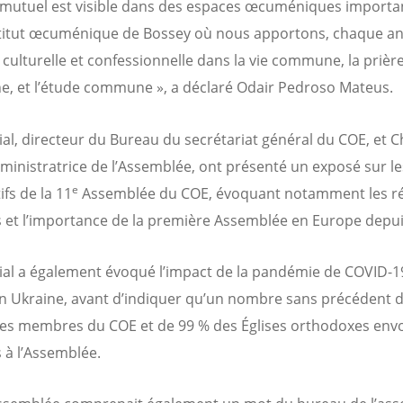
n mutuel est visible dans des espaces œcuméniques importan
stitut œcuménique de Bossey où nous apportons, chaque an
é culturelle et confessionnelle dans la vie commune, la prièr
 et l’étude commune », a déclaré Odair Pedroso Mateus.
al, directeur du Bureau du secrétariat général du COE, et C
dministratrice de l’Assemblée, ont présenté un exposé sur le
e
fs de la 11
Assemblée du COE, évoquant notamment les ré
 et l’importance de la première Assemblée en Europe depui
al a également évoqué l’impact de la pandémie de COVID-19
n Ukraine, avant d’indiquer qu’un nombre sans précédent 
ses membres du COE et de 99 % des Églises orthodoxes env
 à l’Assemblée.