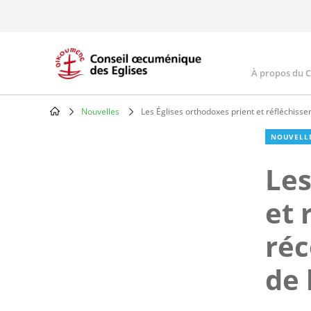
Skip
to
main
content
À propos du 
Main
navig
Nouvelles
Les Églises orthodoxes prient et réfléchisse
Breadcrumb
NOUVELL
Les
et 
réc
de 