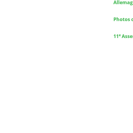
Allema
Photos d
e
11
Asse