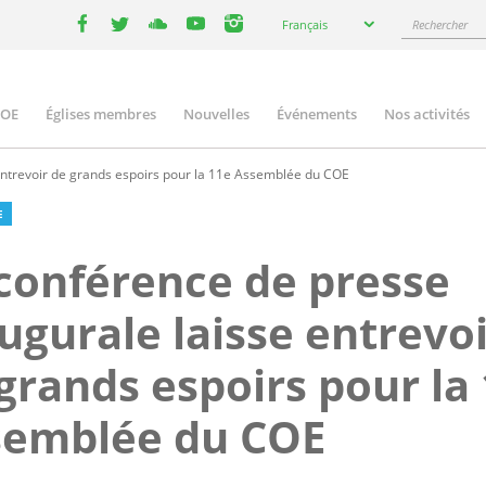
Select
Rechercher
Français
your
facebook
twitter
youtube
youtube
instagram
language
COE
Églises membres
Nouvelles
Événements
Nos activités
ation
entrevoir de grands espoirs pour la 11e Assemblée du COE
E
conférence de presse
ugurale laisse entrevo
grands espoirs pour la
semblée du COE