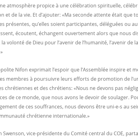
ne atmosphère propice à une célébration spirituelle, célébr
on et de la vie. Et d’ajouter: «Ma seconde attente était que t
s présentes, qu’elles soient participantes, déléguées ou au
ssent, écoutent, échangent ouvertement alors que nous d
t la volonté de Dieu pour l’avenir de l’humanité, l’avenir de l
.»
polite Nifon exprimait l’espoir que l’Assemblée inspire et mo
ses membres à poursuivre leurs efforts de promotion de l’u
des chrétiennes et des chrétiens: «Nous ne devons pas néglig
ces de ce monde, que nous avons le devoir de soulager. Po
gement de ces souffrances, nous devons être uni-e-s au sei
mmunauté chrétienne internationale.»
 Swenson, vice-présidente du Comité central du COE, parta