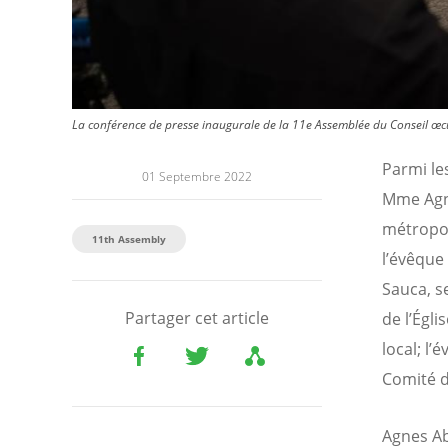
La conférence de presse inaugurale de la 11e Assemblée du Conseil œc
Parmi le
01 Septembre 2022
Mme Agne
métropol
11th Assembly
l’évêque
Sauca, s
Partager cet article
de l’Égl
local; l
Comité d
Agnes Ab