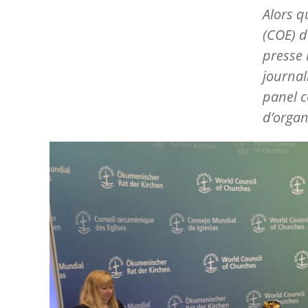
Alors q
(COE) d
presse 
journal
panel c
d’organi
Image