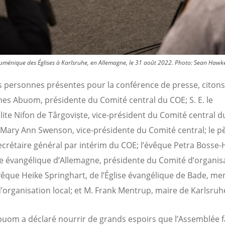
uménique des Églises à Karlsruhe, en Allemagne, le 31 août 2022.
Photo:
Sean Hawk
s personnes présentes pour la conférence de presse, citons
s Abuom, présidente du Comité central du COE; S. E. le
ite Nifon de Târgoviște, vice-président du Comité central d
 Mary Ann Swenson, vice-présidente du Comité central; le p
ecrétaire général par intérim du COE; l’évêque Petra Bosse-
ise évangélique d’Allemagne, présidente du Comité d’organis
’évêque Heike Springhart, de l’Église évangélique de Bade, m
’organisation local; et M. Frank Mentrup, maire de Karlsruh
uom a déclaré nourrir de grands espoirs que l’Assemblée 