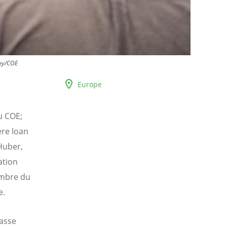
ey/COE
Europe
u COE;
ère Ioan
Huber,
ation
embre du
e.
fasse