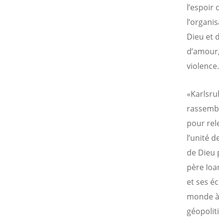
l’espoir
l’organi
Dieu et 
d’amour,
violence.
«Karlsr
rassembl
pour rel
l’unité 
de Dieu 
père Ioa
et ses é
monde à l
géopolit