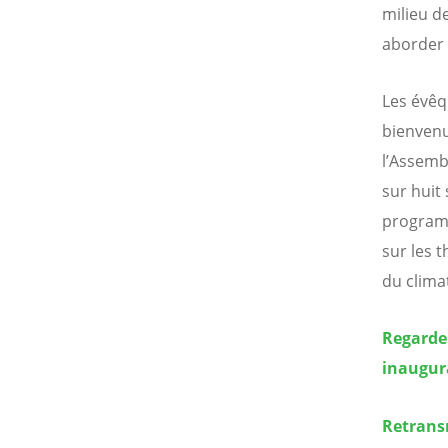
milieu d
aborder 
Les évêq
bienvenue
l’Assemb
sur huit 
programm
sur les 
du clima
Regarder
inaugur
Retransm