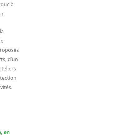
ique à
n.
la
de
proposés
rts, d’un
teliers
otection
vités.
, en