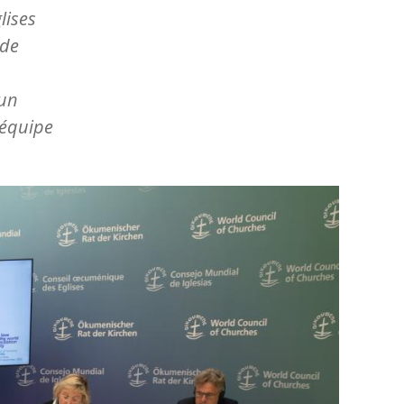
lises
 de
 un
’équipe