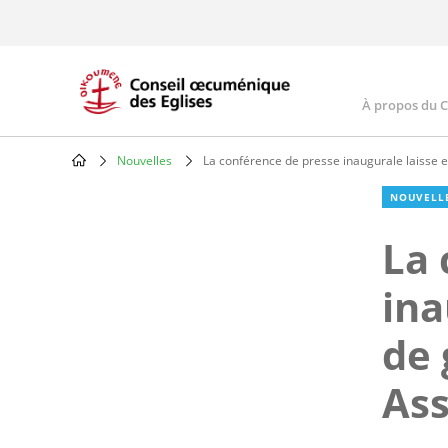
Skip
to
main
content
À propos du 
Main
navig
Nouvelles
La conférence de presse inaugurale laisse 
Breadcrumb
NOUVELL
La 
ina
de 
As