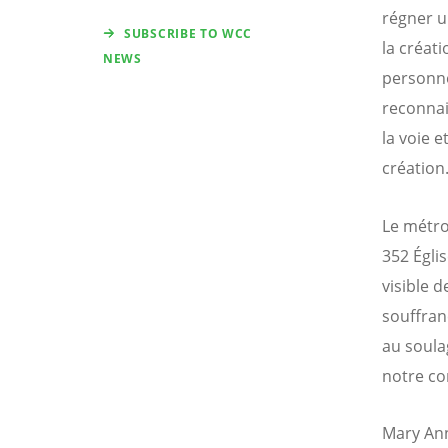
régner u
SUBSCRIBE TO WCC
la créati
NEWS
personne
reconnai
la voie e
création
Le métro
352 Égli
visible 
souffran
au soula
notre co
Mary Ann