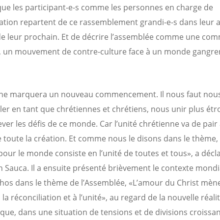
 que les participant-e-s comme les personnes en charge de
sation repartent de ce rassemblement grandi-e-s dans leur
de leur prochain. Et de décrire l’assemblée comme une co
 un mouvement de contre-culture face à un monde gangren
uhe marquera un nouveau commencement. Il nous faut nou
er en tant que chrétiennes et chrétiens, nous unir plus ét
ever les défis de ce monde. Car l’unité chrétienne va de pair
de toute la création. Et comme nous le disons dans le thème, 
pour le monde consiste en l’unité de toutes et tous», a décla
n Sauca. Il a ensuite présenté brièvement le contexte mondi
chos dans le thème de l’Assemblée, «L’amour du Christ mène
a réconciliation et à l’unité», au regard de la nouvelle réali
ique, dans une situation de tensions et de divisions croissa