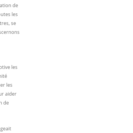
ation de
outes les
tres, se
iscernons
a
tive les
nité
er les
ur aider
n de
geait