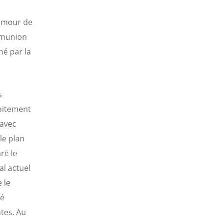
 amour de
mmunion
é par la
s
roitement
 avec
le plan
ré le
al actuel
 le
té
ntes. Au