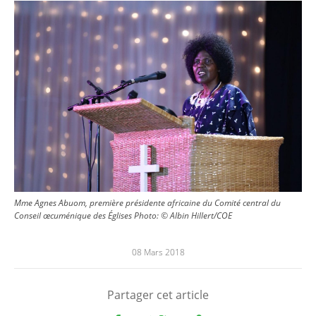
Image
Mme Agnes Abuom, première présidente africaine du Comité central du
Conseil œcuménique des Églises Photo: © Albin Hillert/COE
08 Mars 2018
Partager cet article