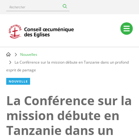
Skip
Rechercher
to
main
content
Main
navigation
Nouvelles
Breadcrumb
La Conférence sur la mission débute en Tanzanie dans un profond
esprit de partage
NOUVELLE
La Conférence sur la
mission débute en
Tanzanie dans un