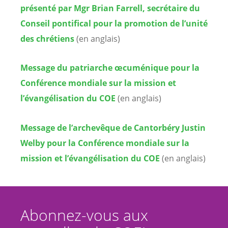
présenté par Mgr Brian Farrell, secrétaire du
Conseil pontifical pour la promotion de l’unité
des chrétiens
(en anglais)
Message du patriarche œcuménique pour la
Conférence mondiale sur la mission et
l’évangélisation du COE
(en anglais)
Message de l’archevêque de Cantorbéry Justin
Welby pour la Conférence mondiale sur la
mission et l’évangélisation du COE
(en anglais)
Abonnez-vous aux