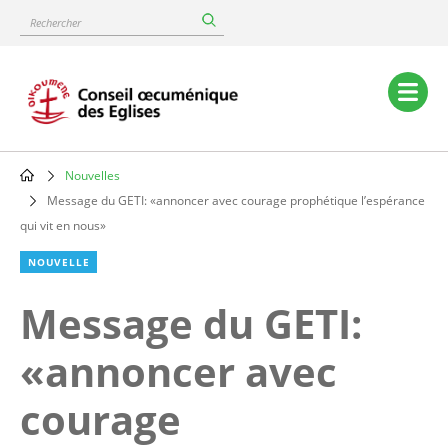
Skip
Rechercher
to
main
content
Main
navigation
Nouvelles
Breadcrumb
Message du GETI: «annoncer avec courage prophétique l’espérance
qui vit en nous»
NOUVELLE
Message du GETI:
«annoncer avec
courage