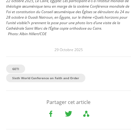
22 octobre 2025, Le Caire, Égypte: Les participant-e-s à l’Institut mondial de
théologie œcuménique tenu en marge de la sixième Conférence mondiale de
Foi et constitution du Conseil œcuménique des Églises se déroulant du 24 au
28 octobre à Ouadi Natroun, en Égypte, sur le thème «Quels horizons pour
l’unité visible?» prennent la pose pour une photo lors d’une visite de la
Cathédrale Saint Marc de l’Église copte orthodoxe au Caire.
Photo:
Albin Hillert/COE
29 Octobre 2025
GETI
Sixth World Conference on Faith and Order
Partager cet article