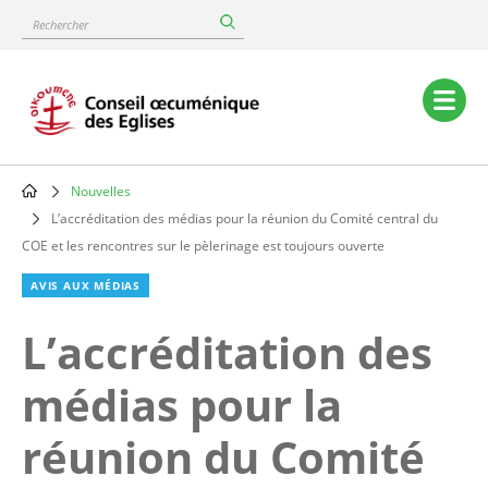
Skip
Rechercher
to
main
content
Main
navigation
Nouvelles
Breadcrumb
L’accréditation des médias pour la réunion du Comité central du
COE et les rencontres sur le pèlerinage est toujours ouverte
AVIS AUX MÉDIAS
L’accréditation des
médias pour la
réunion du Comité