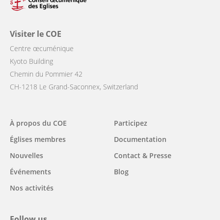
Visiter le COE
Centre œcuménique
Kyoto Building
Chemin du Pommier 42
CH-1218 Le Grand-Saconnex, Switzerland
Main
À propos du COE
Participez
navigation
Églises membres
Documentation
Nouvelles
Contact & Presse
Événements
Blog
Nos activités
Follow us