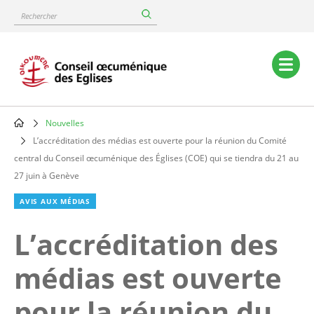
Skip
Rechercher
to
main
content
Main
navigation
Nouvelles
Breadcrumb
L’accréditation des médias est ouverte pour la réunion du Comité
central du Conseil œcuménique des Églises (COE) qui se tiendra du 21 au
27 juin à Genève
AVIS AUX MÉDIAS
L’accréditation des
médias est ouverte
pour la réunion du