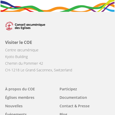
Visiter le COE
Centre œcuménique
Kyoto Building
Chemin du Pommier 42
CH-1218 Le Grand-Saconnex, Switzerland
Main
À propos du COE
Participez
navigation
Églises membres
Documentation
Nouvelles
Contact & Presse
Événements
Blog