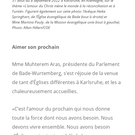
31 août au 8 septembre 2022 à Karlsruhe, en Allemagne, sur le
thème «L’amour du Christ mène le monde à la réconciliation et à
l’unité». Figurent également sur cette photo: l’évêque Heike
Springhart, de l’Église évangélique de Bade (tout à droite) et
Mme Martina Pauly. de la Mission évangélique unie (tout à gauche).
Photo:
Albin Hillert/COE
Aimer son prochain
Mme Muhterem Aras, présidente du Parlement
de Bade-Wurtemberg, s’est réjouie de la venue
de tant d’Églises différentes à Karlsruhe, et les a
chaleureusement accueillies.
«C’est l’amour du prochain qui nous donne
toute la force dont nous avons besoin. Nous
devons vivre ensemble. Nous avons besoin