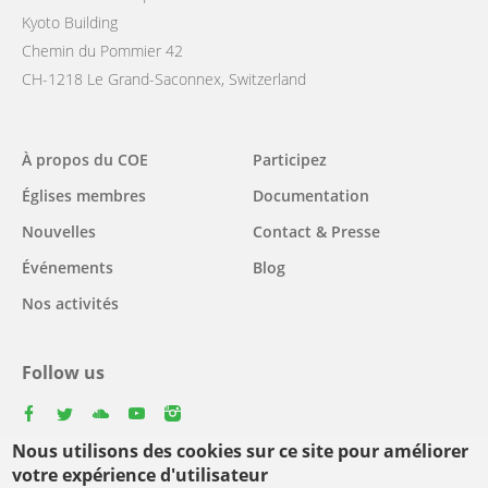
Kyoto Building
Chemin du Pommier 42
CH-1218 Le Grand-Saconnex, Switzerland
Main
À propos du COE
Participez
navigation
Églises membres
Documentation
Nouvelles
Contact & Presse
Événements
Blog
Nos activités
Follow us
facebook
twitter
youtube
youtube
instagram
Nous utilisons des cookies sur ce site pour améliorer
Select
votre expérience d'utilisateur