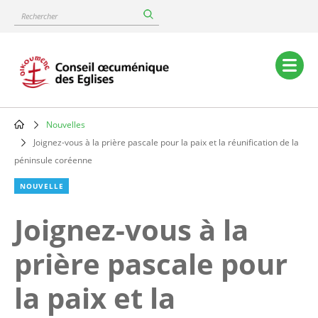
Skip
Rechercher
to
main
content
Main
navigation
Nouvelles
Breadcrumb
Joignez-vous à la prière pascale pour la paix et la réunification de la
péninsule coréenne
NOUVELLE
Joignez-vous à la
prière pascale pour
la paix et la