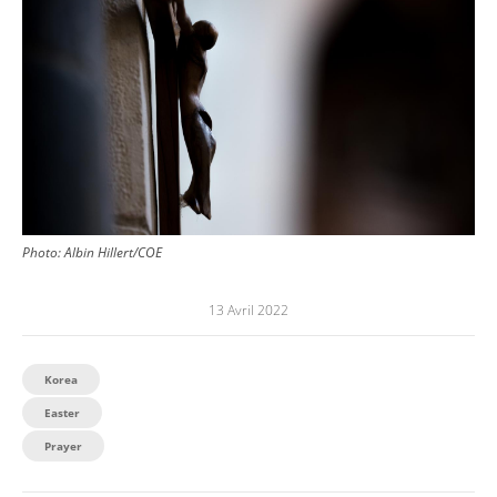
Photo:
Albin Hillert/COE
13 Avril 2022
Korea
Easter
Prayer