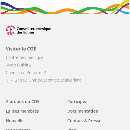
Visiter le COE
Centre œcuménique
Kyoto Building
Chemin du Pommier 42
CH-1218 Le Grand-Saconnex, Switzerland
Main
À propos du COE
Participez
navigation
Églises membres
Documentation
Nouvelles
Contact & Presse