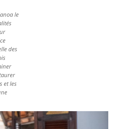
lanoa le
lités
our
ice
lle des
ois
miner
taurer
 et les
une