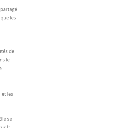
 partagé
 que les
utés de
ns le
e
et les
lle se
ur la