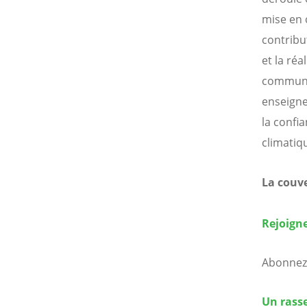
mise en 
contribu
et la réa
communau
enseigne
la confi
climatiq
La couve
Rejoigne
Abonnez-
Un rasse