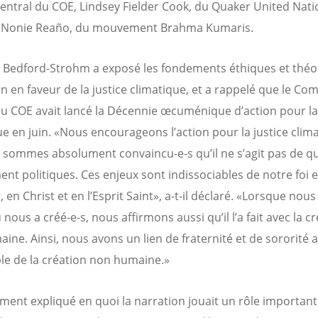
entral du COE, Lindsey Fielder Cook, du Quaker United Nati
et Nonie Reaño, du mouvement Brahma Kumaris.
 Bedford-Strohm a exposé les fondements éthiques et théo
on en faveur de la justice climatique, et a rappelé que le Com
du COE avait lancé la Décennie œcuménique d’action pour la 
ue en juin. «Nous encourageons l’action pour la justice clim
 sommes absolument convaincu-e-s qu’il ne s’agit pas de q
nt politiques. Ces enjeux sont indissociables de notre foi e
 en Christ et en l’Esprit Saint», a-t-il déclaré. «Lorsque nou
nous a créé-e-s, nous affirmons aussi qu’il l’a fait avec la c
ine. Ainsi, nous avons un lien de fraternité et de sororité 
le de la création non humaine.»
lement expliqué en quoi la narration jouait un rôle importan