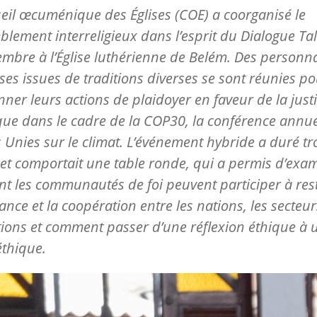
eil œcuménique des Églises (COE) a coorganisé le
lement interreligieux dans l’esprit du Dialogue Ta
mbre à l’Église luthérienne de Belém. Des personna
uses issues de traditions diverses se sont réunies p
ner leurs actions de plaidoyer en faveur de la just
que dans le cadre de la COP30, la conférence annue
 Unies sur le climat. L’événement hybride a duré tr
et comportait une table ronde, qui a permis d’exa
 les communautés de foi peuvent participer à res
iance et la coopération entre les nations, les secteurs
ions et comment passer d’une réflexion éthique à 
éthique.