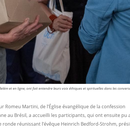
elém et en ligne, ont fait entendre leurs voix éthiques et spirituelles dans les convers
ur Romeu Martini, de l’Église évangélique de la confession
ne au Brésil, a accueilli les participants, qui ont ensuite pu 
e ronde réunissant l’évêque Heinrich Bedford-Strohm, prés