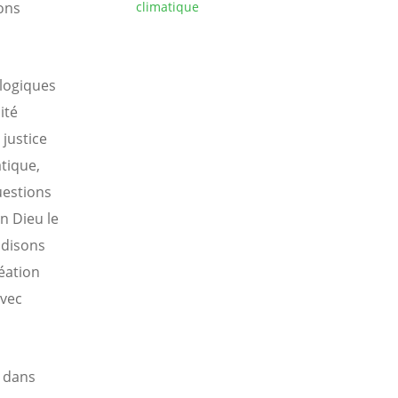
ons
climatique
logiques
ité
justice
atique,
uestions
n Dieu le
s disons
réation
avec
t dans