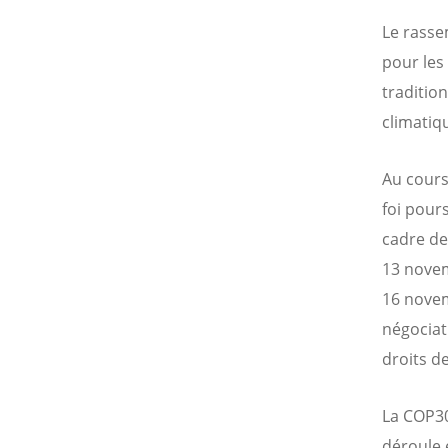
Le rasse
pour les
traditio
climatiq
Au cours
foi pour
cadre de
13 novem
16 novem
négociat
droits d
La COP30
déroule 