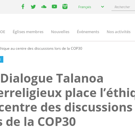
Select
Rechercher
Français
your
facebook
twitter
youtube
youtube
instagram
language
COE
Églises membres
Nouvelles
Événements
Nos activités
ation
thique au centre des discussions lors de la COP30
E
Dialogue Talanoa
erreligieux place l’éth
centre des discussions
s de la COP30