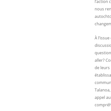
l’action
nous ren
autochto
changeme
À l’issu
discussi
question
aller? C
de leurs 
établissa
communau
Talanoa,
appel au 
compréhe