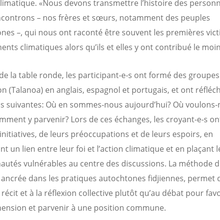
 climatique. «Nous devons transmettre l’histoire des person
controns – nos frères et sœurs, notamment des peuples
nes –, qui nous ont raconté être souvent les premières vic
nts climatiques alors qu’ils et elles y ont contribué le moin
e de la table ronde, les participant-e-s ont formé des groupes
on (Talanoa) en anglais, espagnol et portugais, et ont réfléc
s suivantes: Où en sommes-nous aujourd’hui? Où voulons
omment y parvenir? Lors de ces échanges, les croyant-e-s on
initiatives, de leurs préoccupations et de leurs espoirs, en
nt un lien entre leur foi et l’action climatique et en plaçant l
tés vulnérables au centre des discussions. La méthode 
 ancrée dans les pratiques autochtones fidjiennes, permet d
récit et à la réflexion collective plutôt qu’au débat pour favo
nsion et parvenir à une position commune.