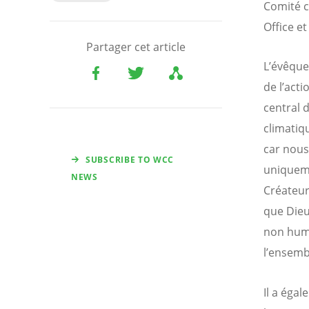
Comité c
Office 
Partager cet article
L’évêque
de l’acti
central 
climatiq
car nous
SUBSCRIBE TO WCC
uniqueme
NEWS
Créateur,
que Dieu 
non huma
l’ensemb
Il a éga