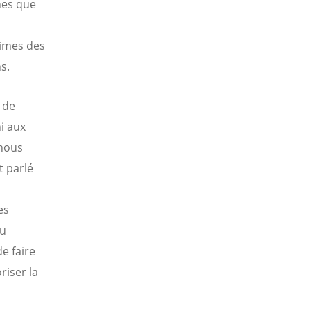
nes que
times des
s.
 de
hi aux
-nous
t parlé
es
du
e faire
riser la