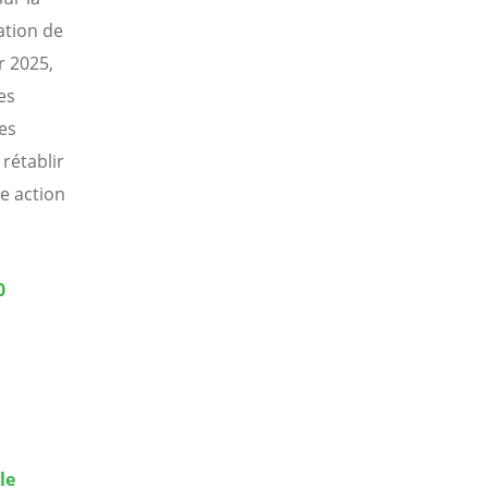
ation de
r 2025,
es
es
rétablir
le action
0
le