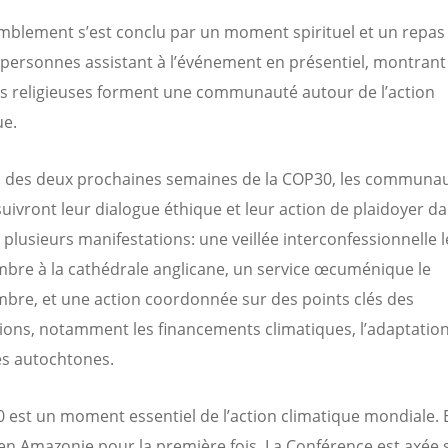
mblement s’est conclu par un moment spirituel et un repas
 personnes assistant à l’événement en présentiel, montrant
ns religieuses forment une communauté autour de l’action
ue.
 des deux prochaines semaines de la COP30, les communa
suivront leur dialogue éthique et leur action de plaidoyer da
 plusieurs manifestations: une veillée interconfessionnelle l
bre à la cathédrale anglicane, un service œcuménique le
bre, et une action coordonnée sur des points clés des
ions, notamment les financements climatiques, l’adaptation 
es autochtones.
 est un moment essentiel de l’action climatique mondiale. E
en Amazonie pour la première fois. La Conférence est axée s