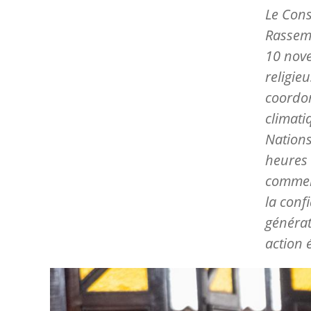
Le Cons
Rassemb
10 nove
religie
coordon
climati
Nations
heures 
comment
la conf
générat
action 
Image