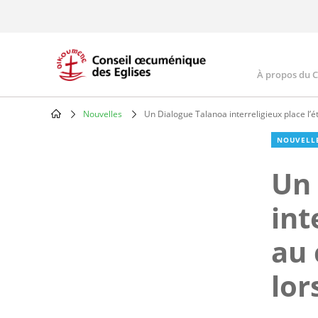
Skip
to
main
content
À propos du 
Main
navig
Nouvelles
Un Dialogue Talanoa interreligieux place l’é
Breadcrumb
NOUVELL
Un 
int
au 
lor