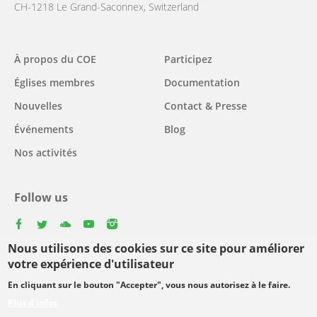
CH-1218 Le Grand-Saconnex, Switzerland
Main
À propos du COE
Participez
navigation
Églises membres
Documentation
Nouvelles
Contact & Presse
Événements
Blog
Nos activités
Follow us
facebook
twitter
youtube
youtube
instagram
Nous utilisons des cookies sur ce site pour améliorer
Select
votre expérience d'utilisateur
your
En cliquant sur le bouton "Accepter", vous nous autorisez à le faire.
Footer
language
© Copyright WCC 2026
Conditions d'utilisation
Plus d'infos
menu