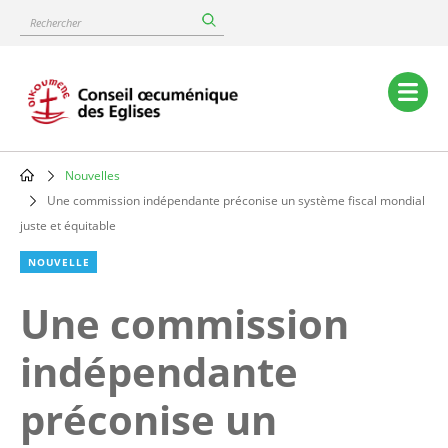
Skip
Rechercher
to
main
content
Main
navigation
Nouvelles
Breadcrumb
Une commission indépendante préconise un système fiscal mondial
juste et équitable
NOUVELLE
Une commission
indépendante
préconise un