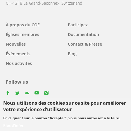
CH-1218 Le Grand-Saconnex, Switzerland
Main
À propos du COE
Participez
navigation
Églises membres
Documentation
Nouvelles
Contact & Presse
Événements
Blog
Nos activités
Follow us
facebook
twitter
youtube
youtube
instagram
Nous utilisons des cookies sur ce site pour améliorer
Select
votre expérience d'utilisateur
your
En cliquant sur le bouton "Accepter", vous nous autorisez à le faire.
Footer
language
© Copyright WCC 2026
Conditions d'utilisation
Plus d'infos
menu