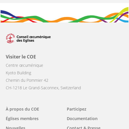
Visiter le COE
Centre œcuménique
Kyoto Building
Chemin du Pommier 42
CH-1218 Le Grand-Saconnex, Switzerland
Main
À propos du COE
Participez
navigation
Églises membres
Documentation
Nouvelles
Contact & Presse