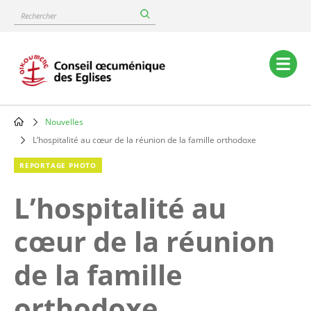
Skip
Rechercher
to
main
content
Main
navigation
Nouvelles
Breadcrumb
L’hospitalité au cœur de la réunion de la famille orthodoxe
REPORTAGE PHOTO
L’hospitalité au
cœur de la réunion
de la famille
orthodoxe