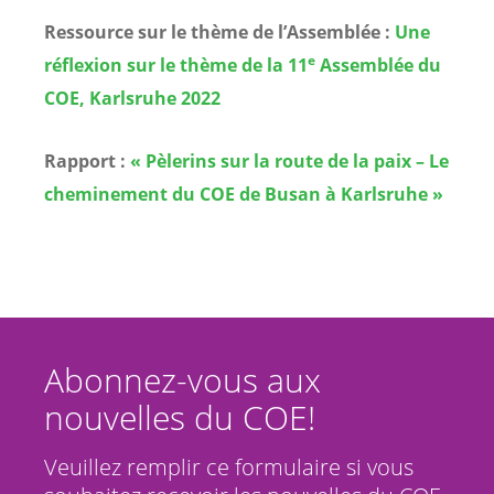
Ressource sur le thème de l’Assemblée :
Une
e
réflexion sur le thème de la 11
Assemblée du
COE, Karlsruhe 2022
Rapport :
« Pèlerins sur la route de la paix – Le
cheminement du COE de Busan à Karlsruhe »
Abonnez-vous aux
nouvelles du COE!
Veuillez remplir ce formulaire si vous