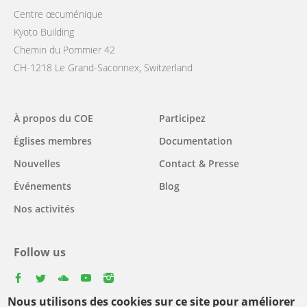
Centre œcuménique
Kyoto Building
Chemin du Pommier 42
CH-1218 Le Grand-Saconnex, Switzerland
Main
À propos du COE
Participez
navigation
Églises membres
Documentation
Nouvelles
Contact & Presse
Événements
Blog
Nos activités
Follow us
facebook
twitter
youtube
youtube
instagram
Nous utilisons des cookies sur ce site pour améliorer