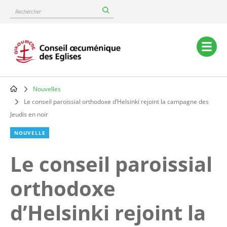
Skip
Rechercher
to
main
content
Main
navigation
Nouvelles
Breadcrumb
Le conseil paroissial orthodoxe d’Helsinki rejoint la campagne des
Jeudis en noir
NOUVELLE
Le conseil paroissial
orthodoxe
d’Helsinki rejoint la