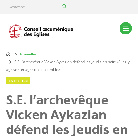
Skip
Rechercher
to
main
content
Main
navigation
Nouvelles
Breadcrumb
S.E. l’archevêque Vicken Aykazian défend les Jeudis en noir: «Allez-y,
agissez, et agissons ensemble»
ENTRETIEN
S.E. l’archevêque
Vicken Aykazian
défend les Jeudis en