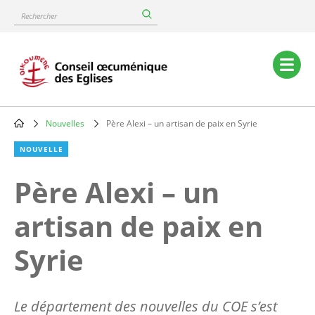
Skip
Rechercher
to
main
content
Main
navigation
Nouvelles
Père Alexi – un artisan de paix en Syrie
Breadcrumb
NOUVELLE
Père Alexi – un
artisan de paix en
Syrie
Le département des nouvelles du COE s’est