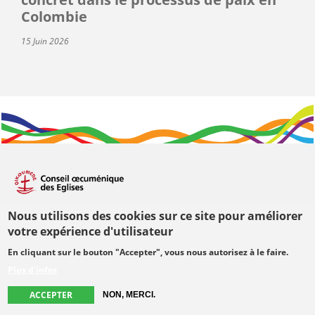
Colombie
15 Juin 2026
Nous utilisons des cookies sur ce site pour améliorer
Visiter le COE
votre expérience d'utilisateur
Centre œcuménique
En cliquant sur le bouton "Accepter", vous nous autorisez à le faire.
Kyoto Building
Plus d'infos
Chemin du Pommier 42
ACCEPTER
NON, MERCI.
CH-1218 Le Grand-Saconnex, Switzerland