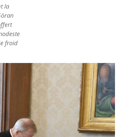
t la
-Göran
ffert
modeste
e froid