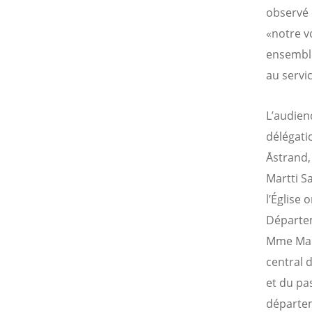
observé 
«notre v
ensemble
au servic
L’audienc
délégati
Åstrand,
Martti S
l’Église
Départem
Mme Mari
central 
et du pa
départem