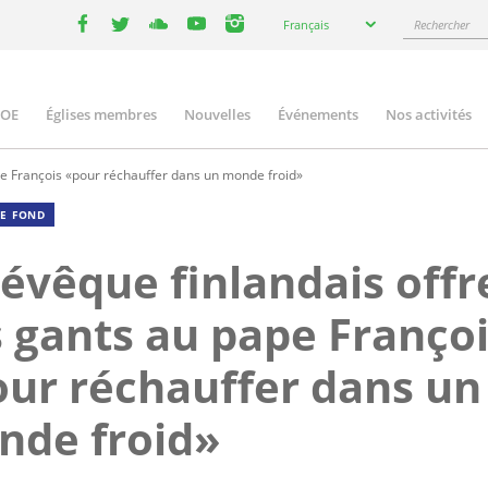
Select
Rechercher
Français
your
facebook
twitter
youtube
youtube
instagram
language
COE
Églises membres
Nouvelles
Événements
Nos activités
ation
pe François «pour réchauffer dans un monde froid»
DE FOND
évêque finlandais offr
 gants au pape Franço
ur réchauffer dans un
nde froid»