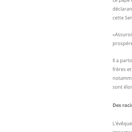
Le pape 
déclaran
cette Se
«Assuron
prospérer
Il a part
frères e
notammen
sont élo
Des raci
L’évêque