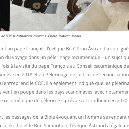
de l’Église catholique romaine.
Photo:
Vatican Media
ant au pape François, l’évêque Bo-Göran Åstrand a souligné
n du voyage dans un pèlerinage œcuménique – un sujet qui
a fois à la visite du pape François au Conseil œcuménique de
Genève en 2018 et au Pèlerinage de justice, de réconciliation
qu’entreprend le COE. Il a également indiqué que les pèlerin
le vent en poupe dans les pays scandinaves, avec notammen
e œcuménique de pèlerin-e-s prévue à Trondheim en 2030.
t les passages de la Bible évoquant un homme se rendant 
m à Jéricho et le Bon Samaritain, l’évêque Åstrand a égalem