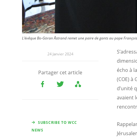
L’évêque Bo-Göran Åstrand remet une paire de gants au pape François 
S’adress
24 Janvier 2024
dimensio
écho à l
Partager cet article
(COE) à 
d’unité 
avaient 
rencontr
SUBSCRIBE TO WCC
Rappelan
NEWS
Jérusale