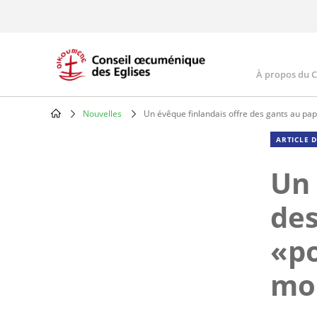
Skip
to
main
content
À propos du 
Main
navig
Nouvelles
Un évêque finlandais offre des gants au pa
Breadcrumb
ARTICLE 
Un 
des
«po
mo