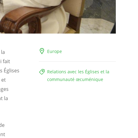
Europe
 la
 fait
s Églises
Relations avec les Églises et la
 et
communauté œcuménique
ages
t la
de
ent