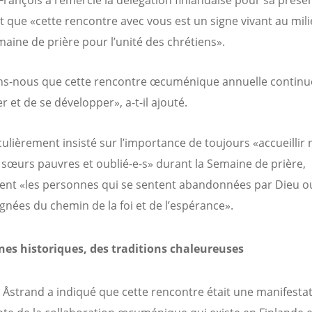
François a remercié la délégation finlandaise pour sa prése
t que «cette rencontre avec vous est un signe vivant au mil
maine de prière pour l’unité des chrétiens».
s-nous que cette rencontre œcuménique annuelle continu
 et de se développer», a-t-il ajouté.
iculièrement insisté sur l’importance de toujours «accueillir
t sœurs pauvres et oublié-e-s» durant la Semaine de prière,
t «les personnes qui se sentent abandonnées par Dieu ou
ignées du chemin de la foi et de l’espérance».
nes historiques, des traditions chaleureuses
 Åstrand a indiqué que cette rencontre était une manifesta