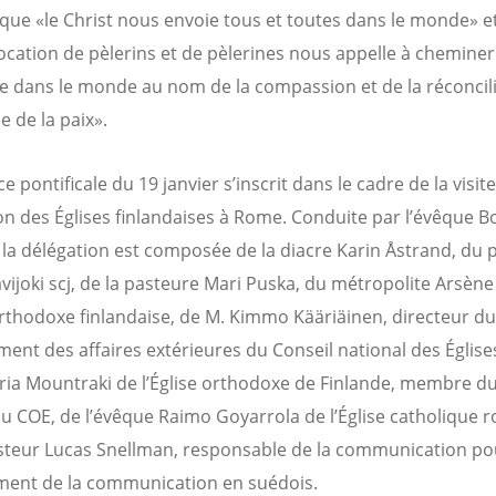
que «le Christ nous envoie tous et toutes dans le monde» e
ocation de pèlerins et de pèlerines nous appelle à cheminer
 dans le monde au nom de la compassion et de la réconcili
e de la paix».
e pontificale du 19 janvier s’inscrit dans le cadre de la visit
on des Églises finlandaises à Rome. Conduite par l’évêque 
 la délégation est composée de la diacre Karin Åstrand, du 
avijoki scj, de la pasteure Mari Puska, du métropolite Arsène
 orthodoxe finlandaise, de M. Kimmo Kääriäinen, directeur du
ent des affaires extérieures du Conseil national des Église
a Mountraki de l’Église orthodoxe de Finlande, membre d
du COE, de l’évêque Raimo Goyarrola de l’Église catholique 
steur Lucas Snellman, responsable de la communication po
ent de la communication en suédois.