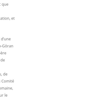
t que
ation, et
e d’une
Bo-Göran
père
 de
s, de
u Comité
romaine,
ur le