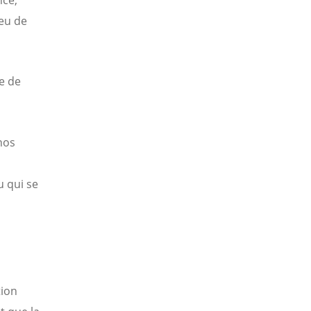
nce,
ieu de
e de
 nos
 qui se
tion