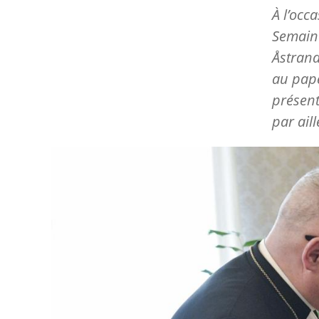
À l’occ
Semaine
Åstrand
au pape
présent
par aill
Image