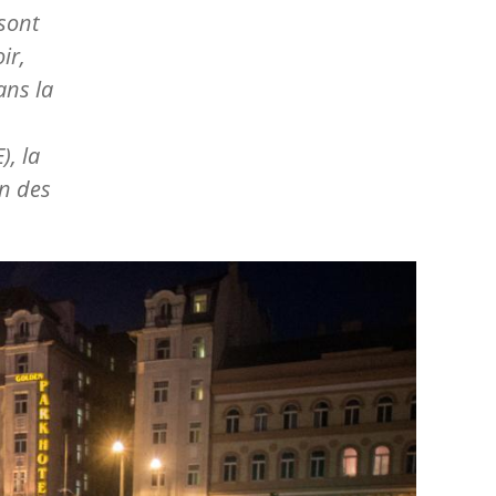
 sont
ir,
ans la
, la
on des