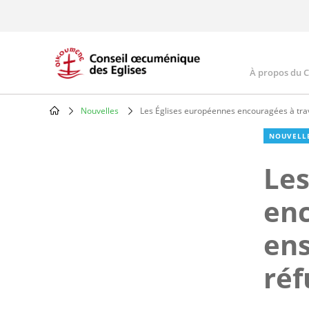
Skip
to
main
content
À propos du 
Main
navig
Nouvelles
Les Églises européennes encouragées à trava
Breadcrumb
NOUVELL
Les
enc
ens
réf