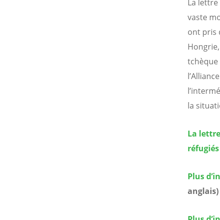
La lettr
vaste mo
ont pris
Hongrie, 
tchèque 
l’Allian
l’interm
la situat
La lettr
réfugiés
Plus d’i
anglais)
Plus d’i