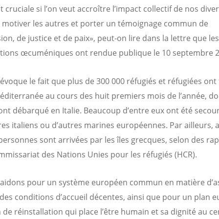
it cruciale si l’on veut accroître l’impact collectif de nos dive
s, motiver les autres et porter un témoignage commun de
n, de justice et de paix», peut-on lire dans la lettre que les
tions œcuméniques ont rendue publique le 10 septembre 2
 évoque le fait que plus de 300 000 réfugiés et réfugiées ont
éditerranée au cours des huit premiers mois de l’année, do
ont débarqué en Italie. Beaucoup d’entre eux ont été secou
res italiens ou d’autres marines européennes. Par ailleurs,
personnes sont arrivées par les îles grecques, selon des ra
missariat des Nations Unies pour les réfugiés (HCR).
aidons pour un système européen commun en matière d’as
 des conditions d’accueil décentes, ainsi que pour un plan 
e réinstallation qui place l’être humain et sa dignité au ce