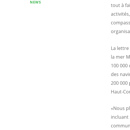
NEWS
tout à fa
activité
compassio
organisa
La lettre
la mer M
100 000 
des navi
200 000 
Haut-Com
«Nous pl
incluant
commun d