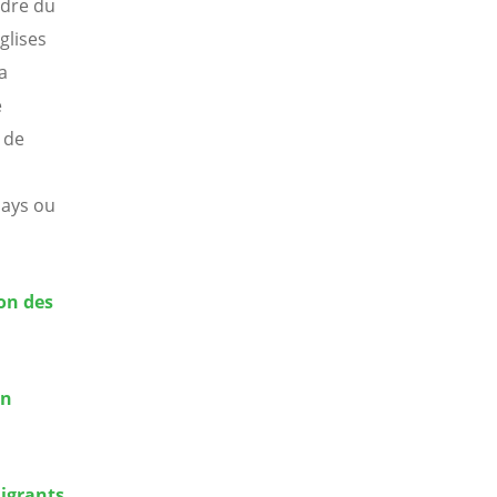
adre du
glises
a
e
 de
pays ou
on des
en
migrants