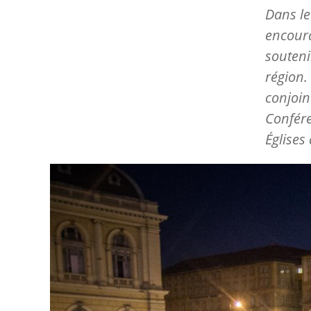
Dans le 
encoura
souteni
région.
conjoin
Confére
Églises
Image