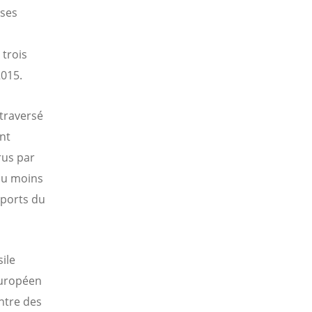
rses
 trois
015.
 traversé
nt
rus par
 au moins
pports du
ile
européen
ntre des