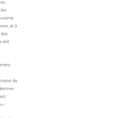
ses
les
ouverte
sse, et à
 des
a été
gement
s
umaine de
péennes
ant
e.»