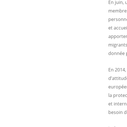
En juin,
membres 
personne
et accuei
apporter
migrants 
donnée p
En 2014,
d’attitud
européen
la prote
et inter
besoin d