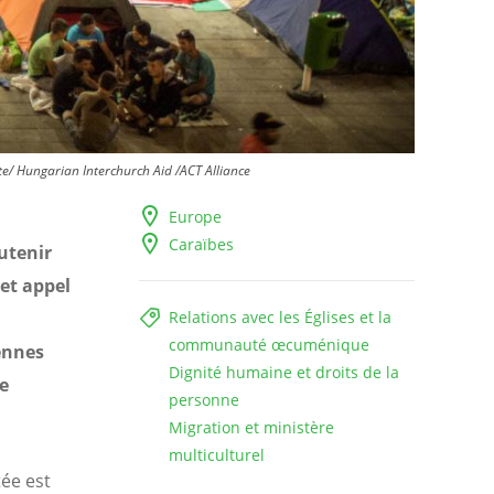
te/ Hungarian Interchurch Aid /ACT Alliance
Europe
Caraïbes
outenir
Cet appel
Relations avec les Églises et la
communauté œcuménique
ennes
Dignité humaine et droits de la
e
personne
Migration et ministère
multiculturel
ée est