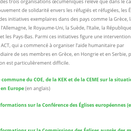
e des trois organisations œcuméniques relève que dans le c
uvement de solidarité envers les réfugiés et réfugiées, les É
 des initiatives exemplaires dans des pays comme la Grèce, l
l’Allemagne, le Royaume-Uni, la Suède, l’Italie, la Républiqu
et les Pays-Bas. Parmi ces initiatives figure une intervention
ce ACT, qui a commencé à organiser l’aide humanitaire par
édiaire de ses membres en Grèce, en Hongrie et en Serbie, 
ion est particulièrement difficile.
e commune du COE, de la KEK et de la CEME sur la situati
 en Europe
(en
anglais)
nformations sur la Conférence des Églises européennes (
nformations sur la Commissions des Églises auprès des 