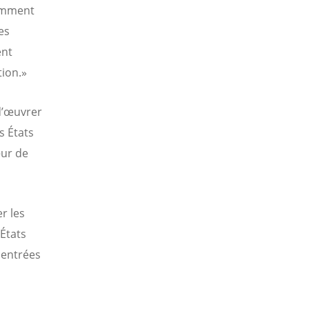
tamment
es
ent
tion.»
d’œuvrer
s États
œur de
r les
États
centrées