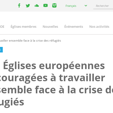
Select
Rechercher
Français
your
facebook
twitter
youtube
youtube
instagram
language
COE
Églises membres
Nouvelles
Événements
Nos activités
ation
iller ensemble face à la crise des réfugiés
E
 Églises européennes
ouragées à travailler
emble face à la crise d
ugiés