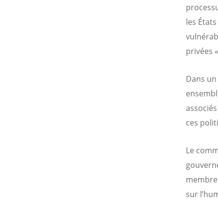
processu
les État
vulnérab
privées «
Dans un
ensemble
associés
ces poli
Le commu
gouverne
membres 
sur l’hu