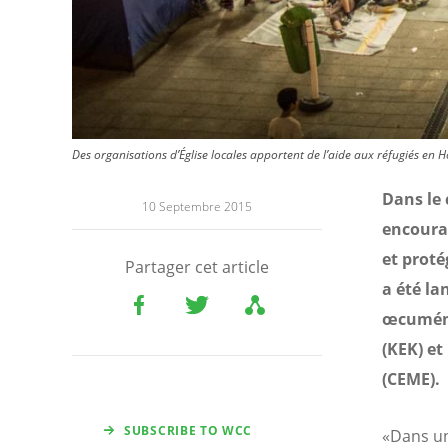
Des organisations d’Église locales apportent de l’aide aux réfugiés en 
Dans le 
10 Septembre 2015
encourag
et proté
Partager cet article
a été la
œcuméni
(KEK) et
(CEME).
SUBSCRIBE TO WCC
«Dans un