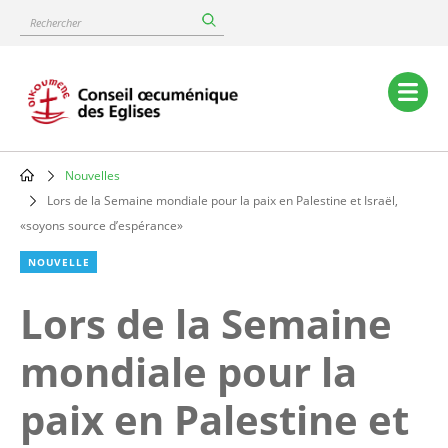
Skip
Rechercher
to
main
content
Main
navigation
Nouvelles
Breadcrumb
Lors de la Semaine mondiale pour la paix en Palestine et Israël,
«soyons source d’espérance»
NOUVELLE
Lors de la Semaine
mondiale pour la
paix en Palestine et