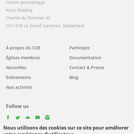
Centre œcuménique
Kyoto Building
Chemin du Pommier 42
CH-1218 Le Grand-Saconnex, Switzerland
Main
À propos du COE
Participez
navigation
Églises membres
Documentation
Nouvelles
Contact & Presse
Événements
Blog
Nos activités
Follow us
facebook
twitter
youtube
youtube
instagram
Nous utilisons des cookies sur ce site pour améliorer
Select