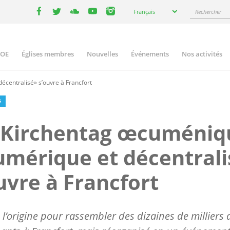
Select
Rechercher
Français
your
facebook
twitter
youtube
youtube
instagram
language
COE
Églises membres
Nouvelles
Événements
Nos activités
ation
centralisé» s’ouvre à Francfort
E
 Kirchentag œcuméniq
mérique et décentrali
uvre à Francfort
 l’origine pour rassembler des dizaines de milliers 