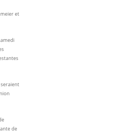
nmeier et
 samedi
es
estantes
 seraient
union
de
tante de