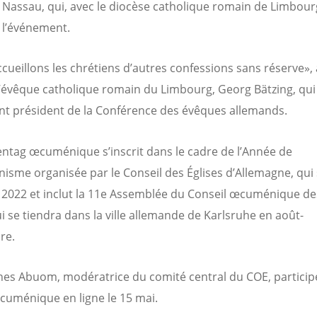
 Nassau, qui, avec le diocèse catholique romain de Limbour
e l’événement.
cueillons les chrétiens d’autres confessions sans réserve», 
l’évêque catholique romain du Limbourg, Georg Bätzing, qui
t président de la Conférence des évêques allemands.
entag œcuménique s’inscrit dans le cadre de l’Année de
isme organisée par le Conseil des Églises d’Allemagne, qui
 2022 et inclut la 11e Assemblée du Conseil œcuménique des
ui se tiendra dans la ville allemande de Karlsruhe en août-
re.
s Abuom, modératrice du comité central du COE, particip
uménique en ligne le 15 mai.