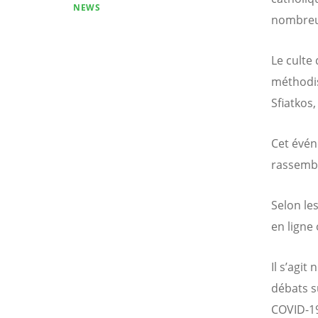
NEWS
nombreus
Le culte
méthodi
Sfiatkos
Cet évén
rassembl
Selon le
en ligne
Il s’agit
débats s
COVID-19,