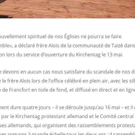
uvellement spirituel de nos Églises ne pourra se faire
ble», a déclaré frère Alois de la communauté de Taizé dan
on lors du service d’ouverture du Kirchentag le 13 mai.
 devons en aucun cas nous satisfaire du scandale de nos di
 le frère Alois lors de l’office célébré en plein air, avec les s
le de Francfort en toile de fond, et diffusé en direct et en lign
nt dure quatre jours – il se déroule jusqu’au 16 mai – et il 
 par le Kirchentag protestant allemand et le Comité central
ues allemands, qui organisent des rassemblements protest
ues romains à grande échelle tous les deux ans ; il rassembl