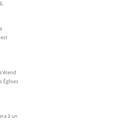
g,
a
 est
 s’étend
 Églises
era à un