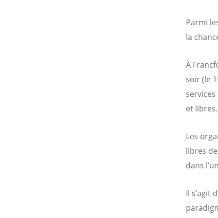
Parmi le
la chanc
À Francf
soir (le 
services
et libres.
Les orga
libres d
dans l’un
Il s’agi
paradigm