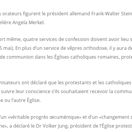
s orateurs figurent le président allemand Frank-Walter Stei
elière Angela Merkel.
ort même, quatre services de confession doivent avoir lieu
15 mai). En plus d’un service de vêpres orthodoxe, il y aura d
 de communion dans les Églises catholiques romaines, prot
nisateurs ont déclaré que les protestants et les catholiques
e suivre leur conscience s’ils souhaitaient recevoir la comm
e ou l’autre Église.
t d’un «véritable progrès œcuménique» et d’un «changement 
e», a déclaré le Dr Volker Jung, président de l’Église protes