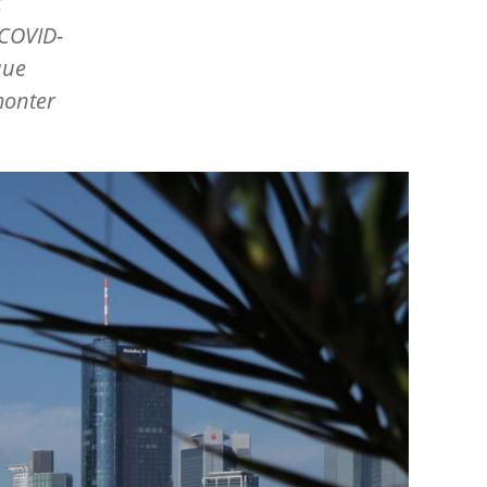
t
 COVID-
que
monter