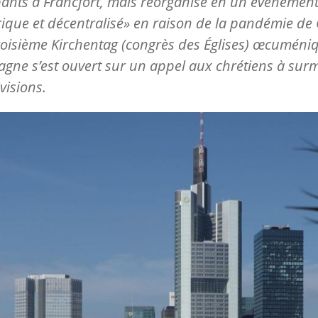
pants à Francfort, mais réorganisé en un événemen
que et décentralisé» en raison de la pandémie de
troisième Kirchentag (congrès des Églises) œcuméni
agne s’est ouvert sur un appel aux chrétiens à sur
visions.