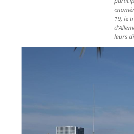
partici
«numéri
19, le 
d’Allem
leurs di
Image