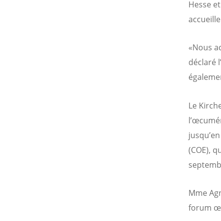
Hesse et
accueill
«Nous ac
déclaré 
égalemen
Le Kirch
l’œcumén
jusqu’en
(COE), q
septemb
Mme Agne
forum œc