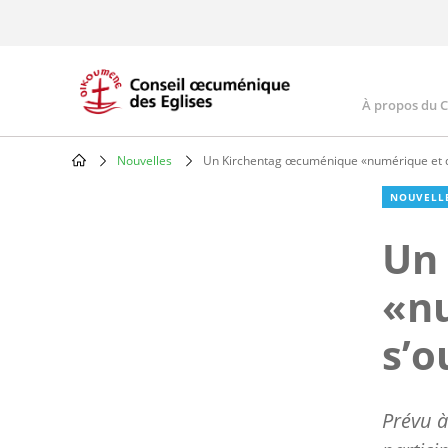
Skip
to
main
content
À propos du 
Main
navig
Nouvelles
Un Kirchentag œcuménique «numérique et dé
Breadcrumb
NOUVELL
Un
«nu
s’o
Prévu à