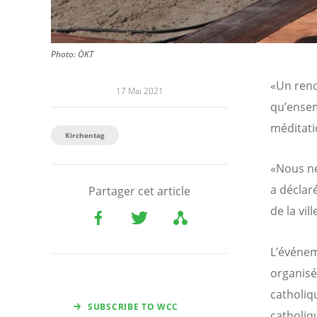
Photo:
ÖKT
«Un reno
17 Mai 2021
qu’ensem
méditati
Kirchentag
«Nous ne
a déclaré
Partager cet article
de la vil
L’événeme
organisé
catholiq
SUBSCRIBE TO WCC
catholiq