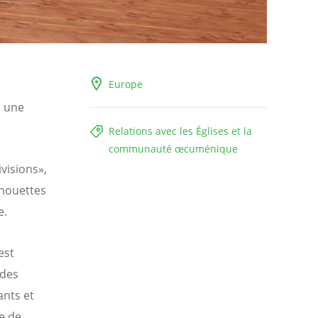
Europe
s une
Relations avec les Églises et la
communauté œcuménique
visions»,
ilhouettes
e.
est
 des
ants et
e de