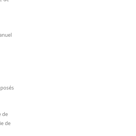
anuel
oposés
e de
ie de