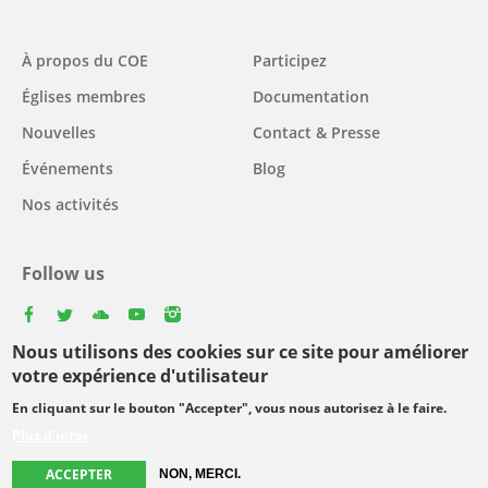
Main
À propos du COE
Participez
navigation
Églises membres
Documentation
Nouvelles
Contact & Presse
Événements
Blog
Nos activités
Follow us
facebook
twitter
youtube
youtube
instagram
Nous utilisons des cookies sur ce site pour améliorer
Select
votre expérience d'utilisateur
your
En cliquant sur le bouton "Accepter", vous nous autorisez à le faire.
Footer
language
© Copyright WCC 2026
Conditions d'utilisation
Plus d'infos
menu
Protection des données personnelles
ACCEPTER
NON, MERCI.