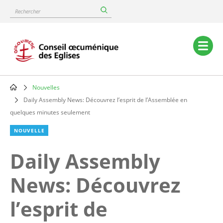
Skip
Rechercher
to
main
content
Main
navigation
Nouvelles
Breadcrumb
Daily Assembly News: Découvrez l’esprit de l’Assemblée en
quelques minutes seulement
NOUVELLE
Daily Assembly
News: Découvrez
l’esprit de