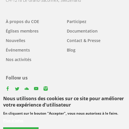
CH-1218 Le Grand-Saconnex, Switzerland
Main
À propos du COE
Participez
navigation
Églises membres
Documentation
Nouvelles
Contact & Presse
Événements
Blog
Nos activités
Follow us
facebook
twitter
youtube
youtube
instagram
Nous utilisons des cookies sur ce site pour améliorer
Select
votre expérience d'utilisateur
your
En cliquant sur le bouton "Accepter", vous nous autorisez à le faire.
Footer
language
© Copyright WCC 2026
Conditions d'utilisation
Plus d'infos
menu
Protection des données personnelles