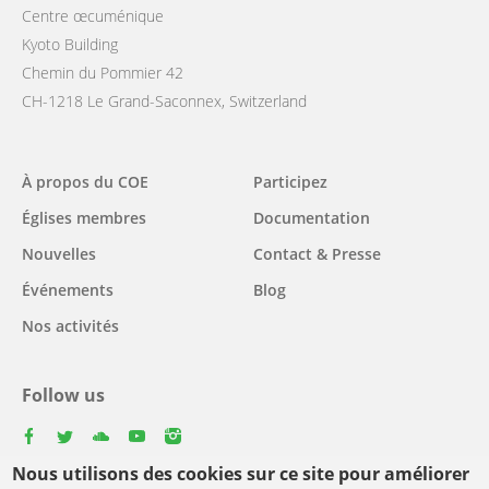
Centre œcuménique
Kyoto Building
Chemin du Pommier 42
CH-1218 Le Grand-Saconnex, Switzerland
Main
À propos du COE
Participez
navigation
Églises membres
Documentation
Nouvelles
Contact & Presse
Événements
Blog
Nos activités
Follow us
facebook
twitter
youtube
youtube
instagram
Nous utilisons des cookies sur ce site pour améliorer