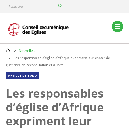
Skip
Rechercher
to
main
content
Main
navigation
Nouvelles
Breadcrumb
Les responsables d’église d’Afrique expriment leur espoir de
guérison, de réconciliation et d’unité
ARTICLE DE FOND
Les responsables
d’église d’Afrique
expriment leur