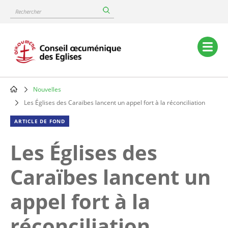
Skip
Rechercher
to
main
content
Main
navigation
Nouvelles
Breadcrumb
Les Églises des Caraïbes lancent un appel fort à la réconciliation
ARTICLE DE FOND
Les Églises des
Caraïbes lancent un
appel fort à la
réconciliation