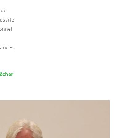
 de
ussi le
onnel
nances,
rêcher