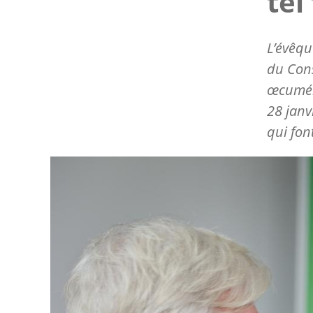
tel
L’évêqu
du Cons
œcumén
28 janvi
qui fo
Image