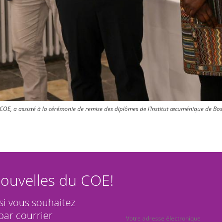
E, a assisté à la cérémonie de remise des diplômes de l’Institut œcuménique de Bossey,
ouvelles du COE!
 si vous souhaitez
par courrier