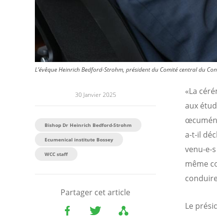
L’évêque Heinrich Bedford-Strohm, président du Comité central du Con
«La céré
30 Janvier 2025
aux étud
œcuméniq
Bishop Dr Heinrich Bedford-Strohm
a-t-il d
Ecumenical institute Bossey
venu-e-s
WCC staff
même con
conduire 
Partager cet article
Le prési