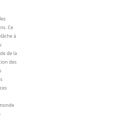
les
ns. Ce
elâche à
u
de de la
tion des
s
es
 ces
u monde
a