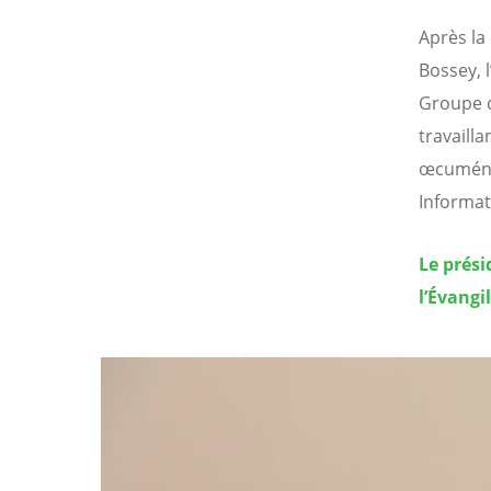
Après la
Bossey, l
Groupe d
travaill
œcuméniqu
Informat
Le prési
l’Évangi
Image