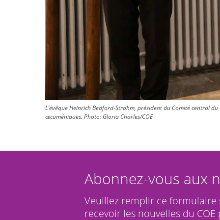
L’évêque Heinrich Bedford-Strohm, président du Comité central du CO
œcuméniques.
Photo:
Gloria Charles/COE
Abonnez-vous aux n
Veuillez remplir ce formulaire
recevoir les nouvelles du COE 