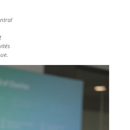
ntral
t
vités
ue.