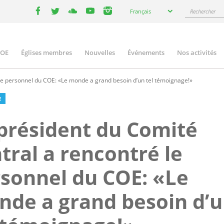
Select
Rechercher
Français
your
facebook
twitter
youtube
youtube
instagram
language
COE
Églises membres
Nouvelles
Événements
Nos activités
ation
le personnel du COE: «Le monde a grand besoin d’un tel témoignage!»
E
président du Comité
tral a rencontré le
sonnel du COE: «Le
de a grand besoin d’