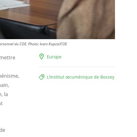
personnel du COE.
Photo:
Ivars Kupcis/COE
Europe
emettre
ménisme,
L’Institut œcuménique de Bossey
ain,
, la
nt
 de