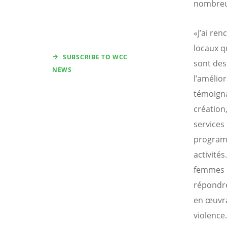
nombreu
«J’ai re
locaux q
SUBSCRIBE TO WCC
sont des
NEWS
l’amélior
témoigna
création
services 
programm
activité
femmes m
répondre 
en œuvran
violence