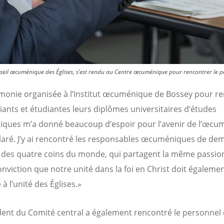
seil œcuménique des Églises, s’est rendu au Centre œcuménique pour rencontrer le 
monie organisée à l’Institut œcuménique de Bossey pour r
iants et étudiantes leurs diplômes universitaires d’études
ues m’a donné beaucoup d’espoir pour l’avenir de l’œcu
éclaré. J’y ai rencontré les responsables œcuméniques de dem
 des quatre coins du monde, qui partagent la même passion
viction que notre unité dans la foi en Christ doit égaleme
à l’unité des Églises.»
dent du Comité central a également rencontré le personnel