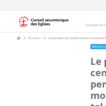
Skip
to
main
content
À propos du 
Main
navig
Nouvelles
Le président du Comité central a rencontré 
Breadcrumb
NOUVELL
Le 
cen
per
mon