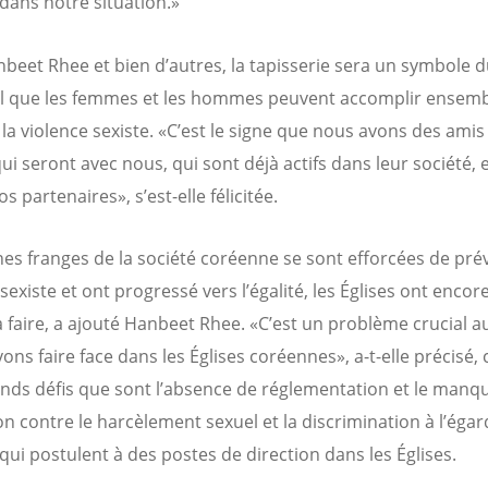
 dans notre situation.»
beet Rhee et bien d’autres, la tapisserie sera un symbole d
il que les femmes et les hommes peuvent accomplir ensem
 la violence sexiste. «C’est le signe que nous avons des amis
i seront avec nous, qui sont déjà actifs dans leur société, e
s partenaires», s’est-elle félicitée.
ines franges de la société coréenne se sont efforcées de prév
sexiste et ont progressé vers l’égalité, les Églises ont encor
 faire, a ajouté Hanbeet Rhee. «C’est un problème crucial a
ns faire face dans les Églises coréennes», a-t-elle précisé, c
nds défis que sont l’absence de réglementation et le manq
on contre le harcèlement sexuel et la discrimination à l’égar
ui postulent à des postes de direction dans les Églises.