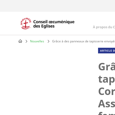
Skip
to
main
content
À propos du 
Main
navig
Nouvelles
Grâce à des panneaux de tapisserie envoyés
Breadcrumb
ARTICLE 
Grâ
tap
Cor
Ass