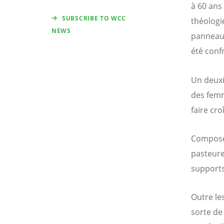
à 60 ans
SUBSCRIBE TO WCC
théologi
NEWS
panneaux
été conf
Un deuxi
des femm
faire cro
Composé 
pasteure
supports
Outre le
sorte de