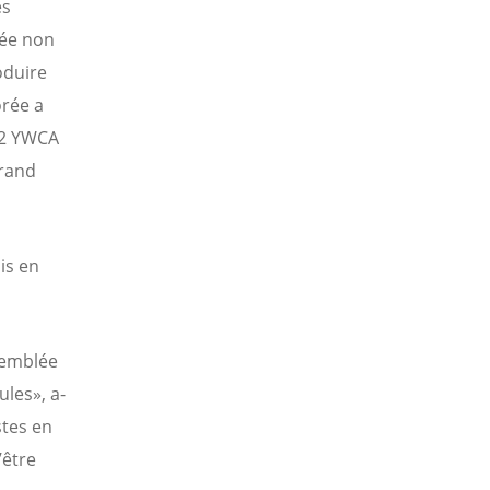
es
rée non
oduire
orée a
 52 YWCA
grand
is en
emblée
les», a-
stes en
’être