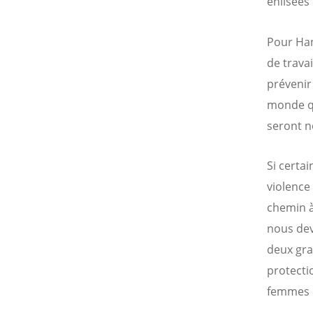
enlisées
Pour Han
de trava
prévenir
monde qu
seront no
Si certa
violence 
chemin à
nous devo
deux gra
protecti
femmes q