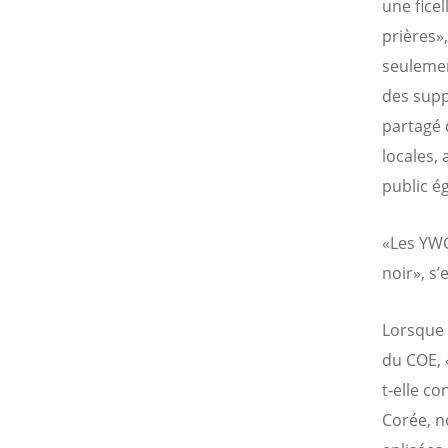
une fice
prières»
seulemen
des supp
partagé 
locales,
public é
«Les YWC
noir», s
Lorsque 
du COE, 
t-elle co
Corée, n