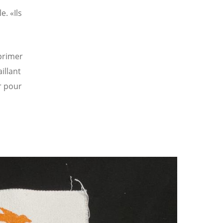
e. «Ils
primer
illant
r pour