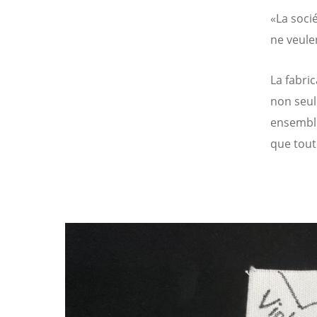
«La socié
ne veule
La fabri
non seule
ensemble
que tout
Image