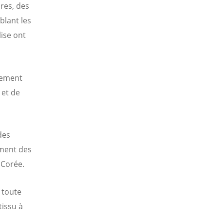
res, des
blant les
lise ont
lement
 et de
des
ement des
 Corée.
 toute
tissu à