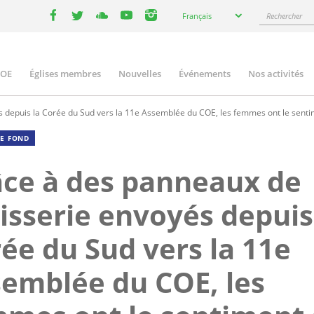
Select
Rechercher
Français
your
facebook
twitter
youtube
youtube
instagram
language
COE
Églises membres
Nouvelles
Événements
Nos activités
ation
 depuis la Corée du Sud vers la 11e Assemblée du COE, les femmes ont le senti
DE FOND
ce à des panneaux de
isserie envoyés depuis
ée du Sud vers la 11e
emblée du COE, les