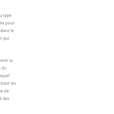
u type
ble pour
 dans le
t qui
enir la
e du
uquel
itant les
ue de
d des