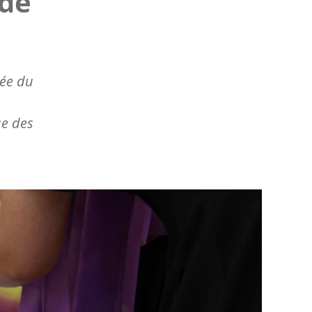
 de
rée du
e des