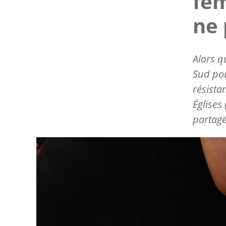
fem
ne 
Alors q
Sud pou
résista
Églises
partagé
Image