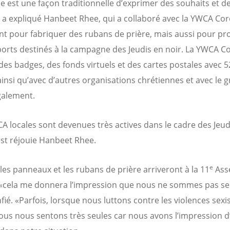
lle est une façon traditionnelle d’exprimer des souhaits et d
, a expliqué Hanbeet Rhee, qui a collaboré avec la YWCA Co
t pour fabriquer des rubans de prière, mais aussi pour pr
orts destinés à la campagne des Jeudis en noir. La YWCA C
des badges, des fonds virtuels et des cartes postales avec
 ainsi qu’avec d’autres organisations chrétiennes et avec le 
galement.
A locales sont devenues très actives dans le cadre des Jeud
’est réjouie Hanbeet Rhee.
e
les panneaux et les rubans de prière arriveront à la 11
Ass
«cela me donnera l’impression que nous ne sommes pas seu
nfié. «Parfois, lorsque nous luttons contre les violences sexi
ous nous sentons très seules car nous avons l’impression d