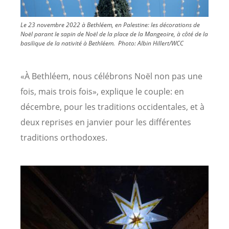
Le 23 novembre 2022 à Bethléem, en Palestine: les décorations de
Noël parant le sapin de Noël de la place de la Mangeoire, à côté de la
basilique de la nativité à Bethléem.
Photo:
Albin Hillert/WCC
«À Bethléem, nous célébrons Noël non pas une
fois, mais trois fois», explique le couple: en
décembre, pour les traditions occidentales, et à
deux reprises en janvier pour les différentes
traditions orthodoxes.
Image