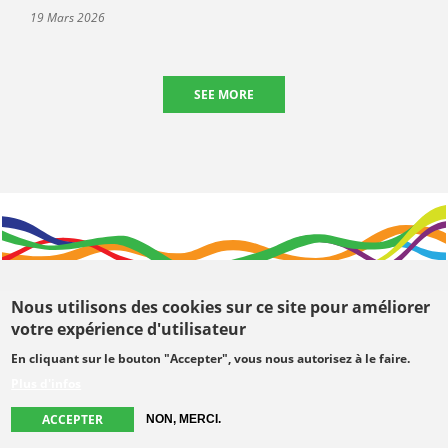
19 Mars 2026
SEE MORE
Nous utilisons des cookies sur ce site pour améliorer
votre expérience d'utilisateur
En cliquant sur le bouton "Accepter", vous nous autorisez à le faire.
Visiter le COE
Plus d'infos
Centre œcuménique
ACCEPTER
NON, MERCI.
Kyoto Building