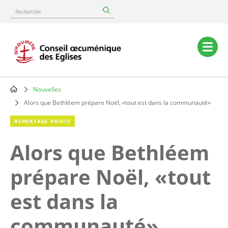
Skip
Rechercher
to
main
content
Main
navigation
Nouvelles
Breadcrumb
Alors que Bethléem prépare Noël, «tout est dans la communauté»
REPORTAGE PHOTO
Alors que Bethléem
prépare Noël, «tout
est dans la
communauté»