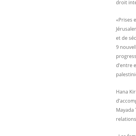
droit int
«Prises 
Jérusale
et de séc
9 nouvel
progress
d’entre 
palestini
Hana Ki
d’accomp
Mayada T
relation