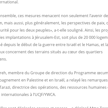
ernational.
ensemble, ces mesures menacent non seulement l’avenir de
m, mais aussi, plus généralement, les perspectives de paix, d
urité pour les deux peuples», a-t-elle souligné. Ainsi, les pro
les implantations à Jérusalem-Est, soit plus de 20 000 logem
é depuis le début de la guerre entre Israël et le Hamas, et l
eux concernent des terrains situés au cœur des quartiers
ens.
rreh, membre du Groupe de direction du Programme œcu
agnement en Palestine et en Israël, a relayé les remarques
arazi, directrice des opérations, des ressources humaines 
s internationales à l’UCJF/YWCA.