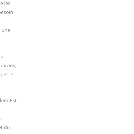
e les
besoin
à une
es
eux ans,
guerre
lem-Est,
u
et du