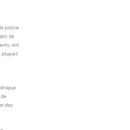
e justice
jets de
ents, ont
a plupart
ménique
 de
et des