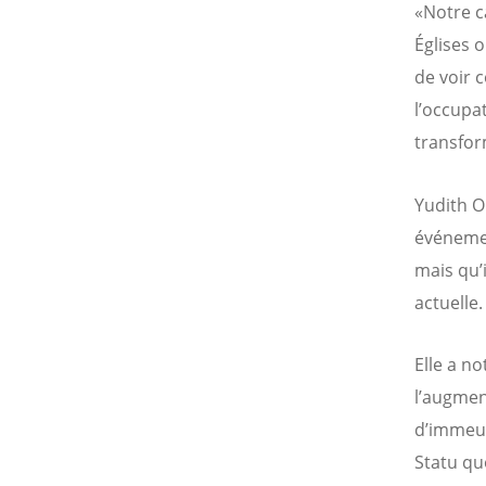
«Notre c
Églises 
de voir 
l’occupa
transfor
Yudith O
événemen
mais qu’
actuelle.
Elle a n
l’augmen
d’immeub
Statu qu