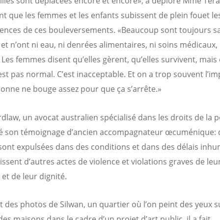
illes sont déplacées encore et encore», a déploré Mme Teraz
nt que les femmes et les enfants subissent de plein fouet le
nces de ces bouleversements. «Beaucoup sont toujours s
et n’ont ni eau, ni denrées alimentaires, ni soins médicaux, 
 Les femmes disent qu’elles gèrent, qu’elles survivent, mais 
est pas normal. C’est inacceptable. Et on a trop souvent l’i
onne ne bouge assez pour que ça s’arrête.»
dlaw, un avocat australien spécialisé dans les droits de la 
gé son témoignage d’ancien accompagnateur œcuménique: 
 sont expulsées dans des conditions et dans des délais inhu
issent d’autres actes de violence et violations graves de leu
et de leur dignité.
 des photos de Silwan, un quartier où l’on peint des yeux s
es maisons dans le cadre d’un projet d’art public, il a fait