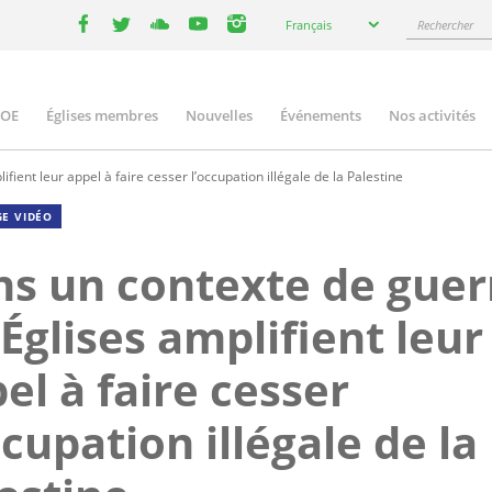
Select
Rechercher
Français
your
facebook
twitter
youtube
youtube
instagram
language
COE
Églises membres
Nouvelles
Événements
Nos activités
ation
fient leur appel à faire cesser l’occupation illégale de la Palestine
E VIDÉO
s un contexte de guer
 Églises amplifient leur
el à faire cesser
ccupation illégale de la