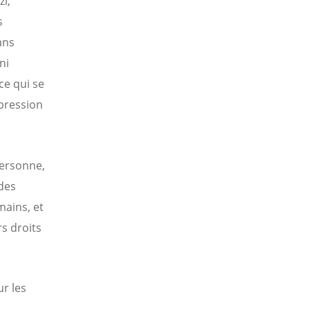
i,
s
ans
ni
ce qui se
mpression
personne,
des
mains, et
rs droits
ur les