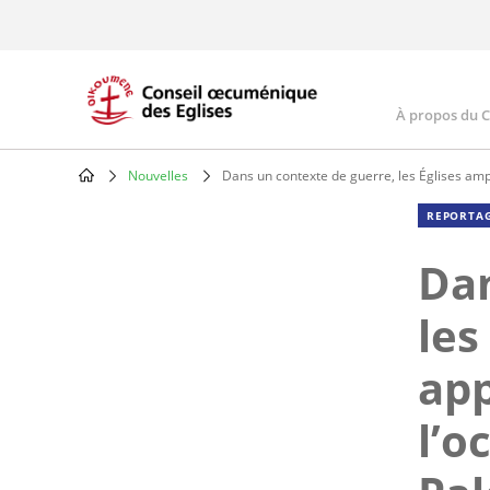
Skip
to
main
content
À propos du 
Main
navig
Nouvelles
Dans un contexte de guerre, les Églises ampli
Breadcrumb
REPORTAG
Dan
les
app
l’o