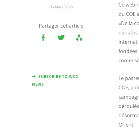
Ce webin
05 Mars 2026
du COE à
«De la c
Partager cet article
dans les
internat
fondées s
commises
SUBSCRIBE TO WCC
Le paste
NEWS
COE, a o
campagne
déroulés
désormai
Orient.