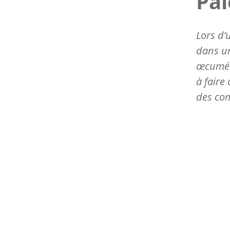
Pal
Lors d’
dans un
œcuméni
à faire
des com