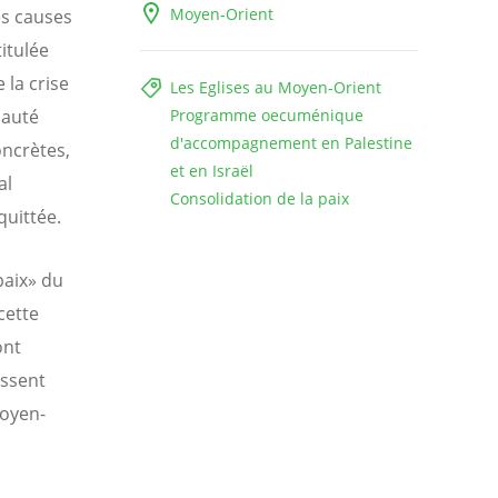
Moyen-Orient
es causes
itulée
 la crise
Les Eglises au Moyen-Orient
nauté
Programme oecuménique
d'accompagnement en Palestine
ncrètes,
et en Israël
al
Consolidation de la paix
quittée.
paix» du
cette
ont
issent
Moyen-