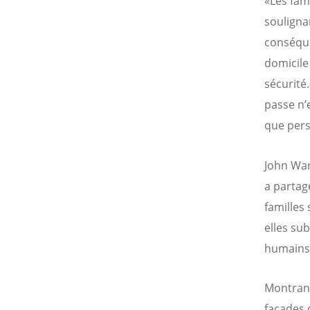
«Les fam
souligna
conséque
domicile 
sécurité.
passe n’
que pers
John War
a parta
familles
elles sub
humains 
Montrant
façades d