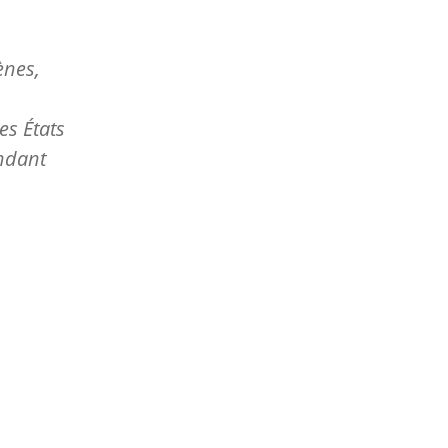
ènes,
es États
andant