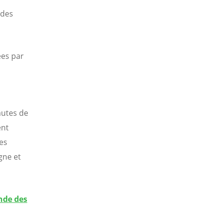
 des
ées par
autes de
ent
des
gne et
nde des