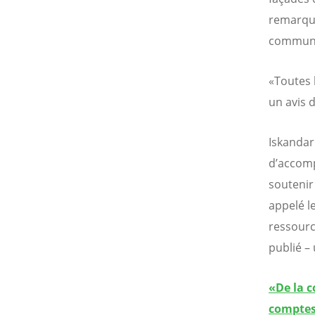
remarque
communa
«Toutes 
un avis 
Iskanda
d’accomp
soutenir
appelé l
ressource
publié – 
«De la 
comptes 