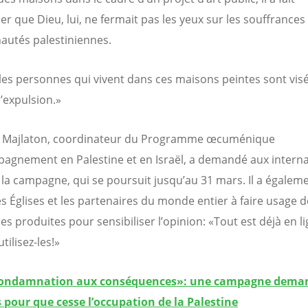
r que Dieu, lui, ne fermait pas les yeux sur les souffrances
utés palestiniennes.
les personnes qui vivent dans ces maisons peintes sont vis
d’expulsion.»
r Majlaton, coordinateur du Programme œcuménique
agnement en Palestine et en Israël, a demandé aux intern
 la campagne, qui se poursuit jusqu’au 31 mars. Il a égalem
es Églises et les partenaires du monde entier à faire usage 
s produites pour sensibiliser l’opinion: «Tout est déjà en li
utilisez-les!»
condamnation aux conséquences»: une campagne dema
pour que cesse l’occupation de la Palestine