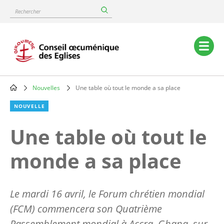
Skip
Rechercher
to
main
content
Main
navigation
Nouvelles
Une table où tout le monde a sa place
Breadcrumb
NOUVELLE
Une table où tout le
monde a sa place
Le mardi 16 avril, le Forum chrétien mondial
(FCM) commencera son Quatrième
Rassemblement mondial à Accra, Ghana, sur