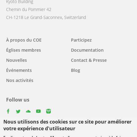
Kyoto Building
Chemin du Pommier 42
CH-1218 Le Grand-Saconnex, Switzerland
Main
À propos du COE
Participez
navigation
Églises membres
Documentation
Nouvelles
Contact & Presse
Événements
Blog
Nos activités
Follow us
facebook
twitter
youtube
youtube
instagram
Nous utilisons des cookies sur ce site pour améliorer
Select
votre expérience d'utilisateur
your