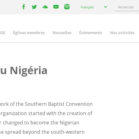
Select
Rechercher
Français
your
facebook
twitter
youtube
youtube
instagram
language
COE
Églises membres
Nouvelles
Événements
Nos activités
ation
u Nigéria
work of the Southern Baptist Convention
rganization started with the creation of
ter changed to become the Nigerian
ise spread beyond the south-western