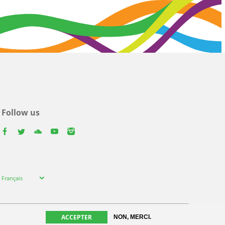
Follow us
facebook
twitter
youtube
youtube
instagram
Select
Français
your
language
ACCEPTER
NON, MERCI.