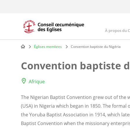
Skip
to
main
content
À propos du 
Main
navig
Églises membres
Convention baptiste du Nigéria
Breadcrumb
Convention baptiste d
Afrique
The Nigerian Baptist Convention grew out of the 
(USA) in Nigeria which began in 1850. The formal o
the Yoruba Baptist Association in 1914, which la
Baptist Convention when the missionary enterpr