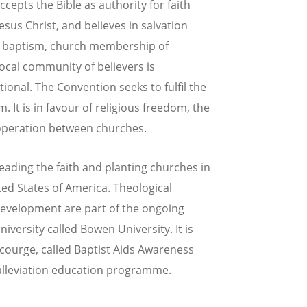
cepts the Bible as authority for faith
esus Christ, and believes in salvation
rs' baptism, church membership of
local community of believers is
nal. The Convention seeks to fulfil the
It is in favour of religious freedom, the
ooperation between churches.
eading the faith and planting churches in
ted States of America. Theological
 development are part of the ongoing
iversity called Bowen University. It is
scourge, called Baptist Aids Awareness
alleviation education programme.