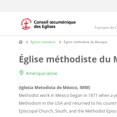
Skip
to
main
content
À propos du 
Main
navig
Églises membres
Église méthodiste du Mexique
Breadcrumb
Église méthodiste du
Amérique latine
(Iglesia Metodista de México, IMM)
Methodist work in Mexico began in 1871 when a 
Methodism in the USA and returned to his country
Episcopal Church, South, and the Methodist Episc