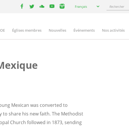
Select
Rechercher
Français
your
facebook
twitter
youtube
youtube
instagram
language
COE
Églises membres
Nouvelles
Événements
Nos activités
ation
 Mexique
young Mexican was converted to
 to share his new faith. The Methodist
opal Church followed in 1873, sending