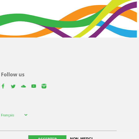
Follow us
facebook
twitter
youtube
youtube
instagram
Select
Français
your
language