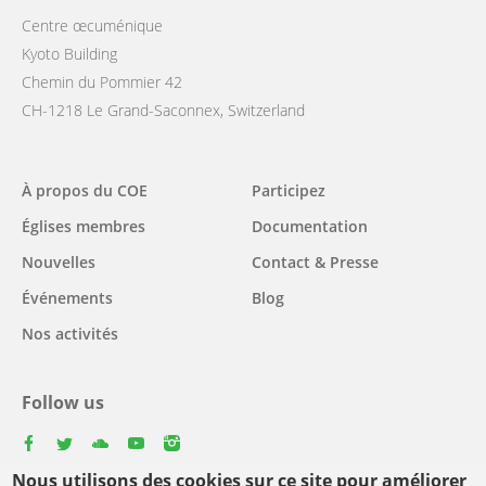
Centre œcuménique
Kyoto Building
Chemin du Pommier 42
CH-1218 Le Grand-Saconnex, Switzerland
Main
À propos du COE
Participez
navigation
Églises membres
Documentation
Nouvelles
Contact & Presse
Événements
Blog
Nos activités
Follow us
facebook
twitter
youtube
youtube
instagram
Nous utilisons des cookies sur ce site pour améliorer