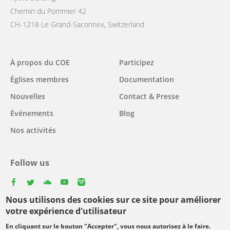
Chemin du Pommier 42
CH-1218 Le Grand-Saconnex, Switzerland
Main
À propos du COE
Participez
navigation
Églises membres
Documentation
Nouvelles
Contact & Presse
Événements
Blog
Nos activités
Follow us
facebook
twitter
youtube
youtube
instagram
Nous utilisons des cookies sur ce site pour améliorer
Select
votre expérience d'utilisateur
your
En cliquant sur le bouton "Accepter", vous nous autorisez à le faire.
Footer