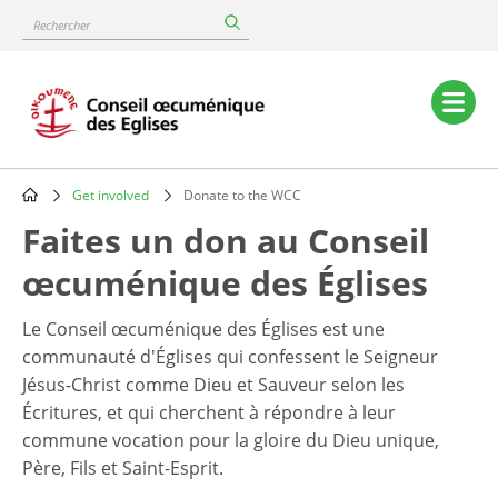
Skip
Rechercher
to
main
content
Main
navigation
Get involved
Donate to the WCC
Breadcrumb
Faites un don au Conseil
œcuménique des Églises
Le Conseil œcuménique des Églises est une
communauté d'Églises qui confessent le Seigneur
Jésus-Christ comme Dieu et Sauveur selon les
Écritures, et qui cherchent à répondre à leur
commune vocation pour la gloire du Dieu unique,
Père, Fils et Saint-Esprit.