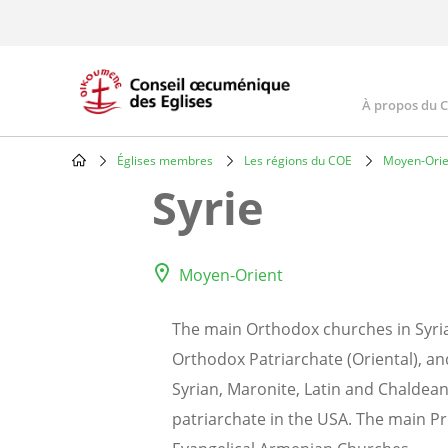
Skip
to
main
content
À propos du 
Main
navig
Églises membres
Les régions du COE
Moyen-Orie
Breadcrumb
Syrie
Moyen-Orient
The main Orthodox churches in Syria 
Orthodox Patriarchate (Oriental), and
Syrian, Maronite, Latin and Chaldean.
patriarchate in the USA. The main P