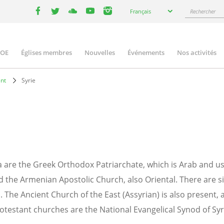
Select
Rechercher
Français
your
facebook
twitter
youtube
youtube
instagram
language
COE
Églises membres
Nouvelles
Événements
Nos activités
ation
nt
Syrie
are the Greek Orthodox Patriarchate, which is Arab and use
 the Armenian Apostolic Church, also Oriental. There are six
 The Ancient Church of the East (Assyrian) is also present, 
rotestant churches are the National Evangelical Synod of Sy