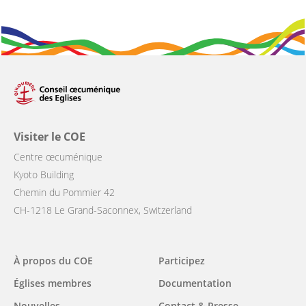
Visiter le COE
Centre œcuménique
Kyoto Building
Chemin du Pommier 42
CH-1218 Le Grand-Saconnex, Switzerland
Main
À propos du COE
Participez
navigation
Églises membres
Documentation
Nouvelles
Contact & Presse