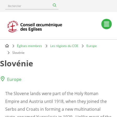
Skip
Rechercher
to
main
content
Main
navigation
Églises membres
Les régions du COE
Europe
Breadcrumb
Slovénie
Slovénie
Europe
The Slovene lands were part of the Holy Roman
Empire and Austria until 1918, when they joined the
Serbs and Croats in forming a new multinational