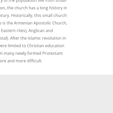
y of the population live from small-
on, the church has a long history in
ury. Historically, this small church
oup is the Armenian Apostolic Church,
d Eastern rites), Anglican and
al). After the Islamic revolution in
ere limited to Christian education
wn many newly formed Protestant
ore and more difficult.