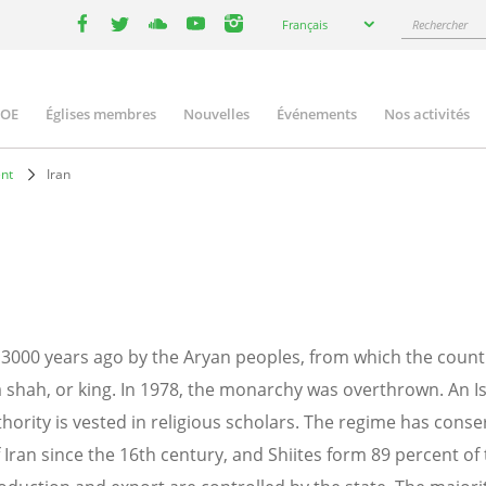
Select
Rechercher
Français
your
facebook
twitter
youtube
youtube
instagram
language
COE
Églises membres
Nouvelles
Événements
Nos activités
ation
nt
Iran
er 3000 years ago by the Aryan peoples, from which the coun
 shah, or king. In 1978, the monarchy was overthrown. An Is
uthority is vested in religious scholars. The regime has conse
of Iran since the 16th century, and Shiites form 89 percent of