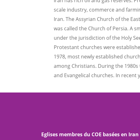
Iran has rich oil and gas reserves. P
scale industry, commerce and farming
Iran. The Assyrian Church of the East
was called the Church of Persia. A sm
under the jurisdiction of the Holy See
Protestant churches were established
1978, most newly established church 
among Christians. During the 1980s
and Evangelical churches. In recent 
Eglises membres du COE basées en Iran