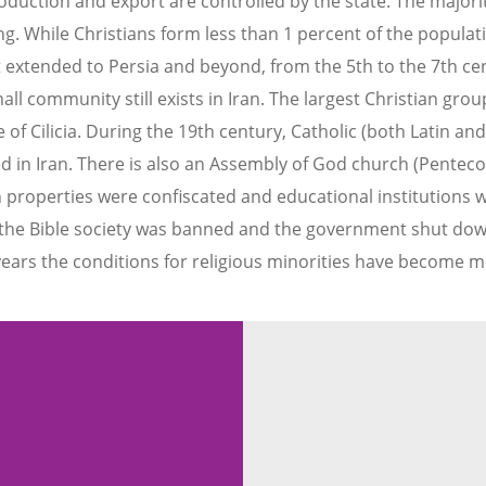
roduction and export are controlled by the state. The majorit
. While Christians form less than 1 percent of the populati
 extended to Persia and beyond, from the 5th to the 7th cent
all community still exists in Iran. The largest Christian gr
 of Cilicia. During the 19th century, Catholic (both Latin an
 in Iran. There is also an Assembly of God church (Pentecost
properties were confiscated and educational institutions w
 the Bible society was banned and the government shut do
years the conditions for religious minorities have become m