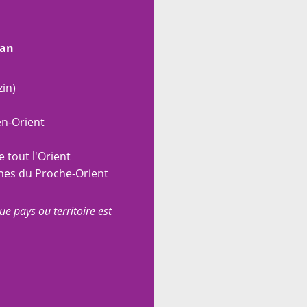
ran
in)
en-Orient
 tout l'Orient
nes du Proche-Orient
ue pays ou territoire est