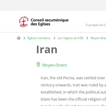
Skip
to
main
content
À propos du 
Main
navig
Églises membres
Les régions du COE
Moyen-Orie
Breadcrumb
Iran
Moyen-Orient
Iran, the old Persia, was settled ov
century onwards, Iran was ruled by a
established, in which the political a
Islam has been the official religion 