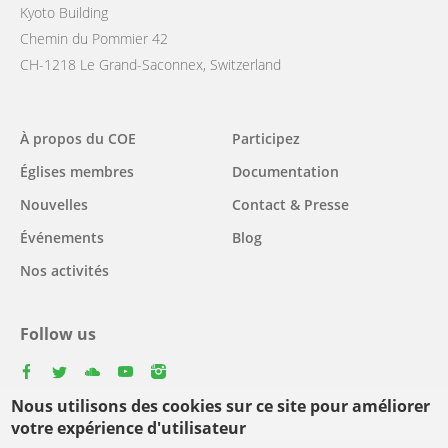
Kyoto Building
Chemin du Pommier 42
CH-1218 Le Grand-Saconnex, Switzerland
Main
À propos du COE
Participez
navigation
Églises membres
Documentation
Nouvelles
Contact & Presse
Événements
Blog
Nos activités
Follow us
facebook
twitter
youtube
youtube
instagram
Nous utilisons des cookies sur ce site pour améliorer
Select
votre expérience d'utilisateur