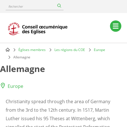
Skip
Rechercher
to
main
content
Main
navigation
Églises membres
Les régions du COE
Europe
Breadcrumb
Allemagne
Allemagne
Europe
Christianity spread through the area of Germany
from the 3rd to the 12th century. In 1517, Martin
Luther issued his 95 Theses at Wittenberg, which