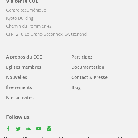
Visiter le COE
Centre œcuménique
Kyoto Building
Chemin du Pommier 42
CH-1218 Le Grand-Saconnex, Switzerland
Main
À propos du COE
Participez
navigation
Églises membres
Documentation
Nouvelles
Contact & Presse
Événements
Blog
Nos activités
Follow us
facebook
twitter
youtube
youtube
instagram