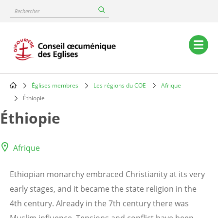
Skip
Rechercher
to
main
content
Main
navigation
Églises membres
Les régions du COE
Afrique
Breadcrumb
Éthiopie
Éthiopie
Afrique
Ethiopian monarchy embraced Christianity at its very
early stages, and it became the state religion in the
4th century. Already in the 7th century there was