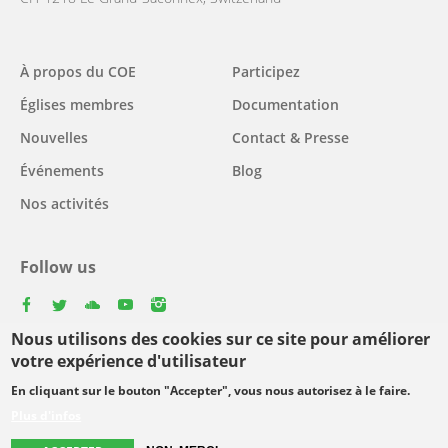
Main
À propos du COE
Participez
navigation
Églises membres
Documentation
Nouvelles
Contact & Presse
Événements
Blog
Nos activités
Follow us
facebook
twitter
youtube
youtube
instagram
Nous utilisons des cookies sur ce site pour améliorer
Select
votre expérience d'utilisateur
your
En cliquant sur le bouton "Accepter", vous nous autorisez à le faire.
Footer
language
© Copyright WCC 2026
Conditions d'utilisation
Plus d'infos
menu
Protection des données personnelles