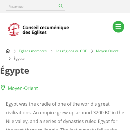
Skip
Rechercher
to
main
content
Main
navigation
Églises membres
Les régions du COE
Moyen-Orient
Breadcrumb
Égypte
Égypte
Moyen-Orient
Egypt was the cradle of one of the world's great
civilizations. An empire grew up around 3200 BC in the
Nile valley, and a series of dynasties ruled Egypt for