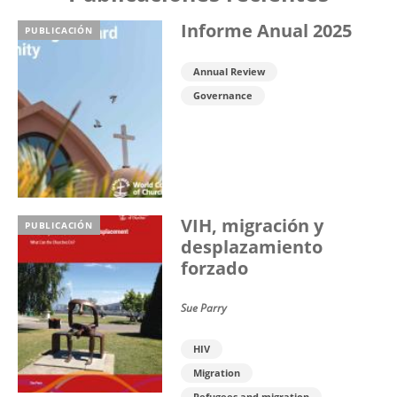
Informe Anual 2025
PUBLICACIÓN
Annual Review
Governance
VIH, migración y
PUBLICACIÓN
desplazamiento
forzado
Sue Parry
HIV
Migration
Refugees and migration