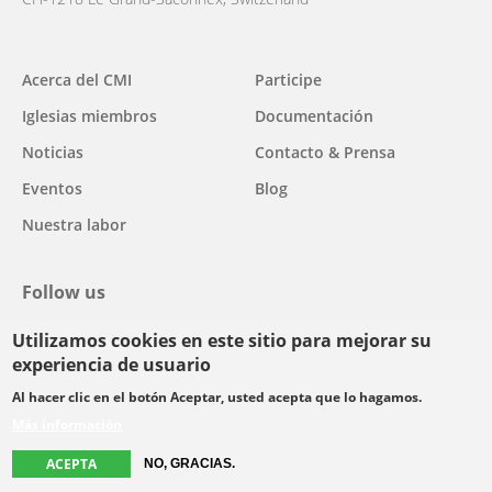
Acerca del CMI
Participe
Main
Iglesias miembros
Documentación
navigation
Noticias
Contacto & Prensa
Eventos
Blog
Nuestra labor
Follow us
Utilizamos cookies en este sitio para mejorar su
facebook
twitter
youtube
youtube
instagram
experiencia de usuario
Select
Al hacer clic en el botón Aceptar, usted acepta que lo hagamos.
your
Más información
Footer
language
© Copyright WCC 2026
Condiciones de uso
Normas de confidencialidad
ACEPTA
NO, GRACIAS.
menu