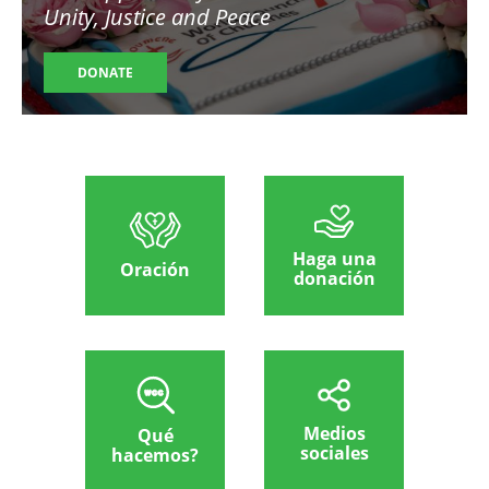
Unity, Justice and Peace
DONATE
Haga una
Oración
donación
Medios
Qué
sociales
hacemos?