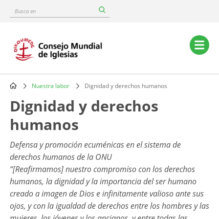
Skip
Busca
to
en
main
content
Main
navigation
Nuestra labor
Dignidad y derechos humanos
Breadcrumb
Dignidad y derechos
humanos
Defensa y promoción ecuménicas en el sistema de
derechos humanos de la ONU
“[Reafirmamos] nuestro compromiso con los derechos
humanos, la dignidad y la importancia del ser humano
creado a imagen de Dios e infinitamente valioso ante sus
ojos, y con la igualdad de derechos entre los hombres y las
mujeres, los jóvenes y los ancianos, y entre todas las