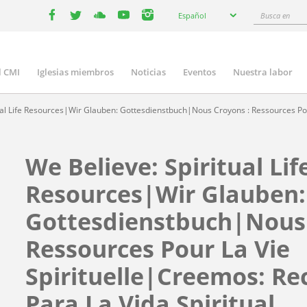
Select
Busca
Español
your
facebook
twitter
youtube
youtube
instagram
en
language
l CMI
Iglesias miembros
Noticias
Eventos
Nuestra labor
n
gation
ual Life Resources|Wir Glauben: Gottesdienstbuch|Nous Croyons : Ressources Pour
We Believe: Spiritual Lif
Resources|Wir Glauben:
Gottesdienstbuch|Nous 
Ressources Pour La Vie
Spirituelle|Creemos: Re
Para La Vida Spiritual