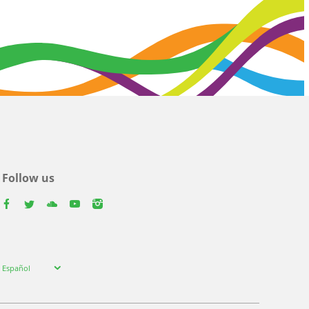
Follow us
facebook
twitter
youtube
youtube
instagram
Select
Español
your
language