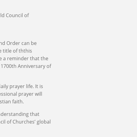
ld Council of
and Order can be
title of ththis
e a reminder that the
e 1700th Anniversary of
y prayer life. It is
ssional prayer will
tian faith.
understanding that
cil of Churches’ global