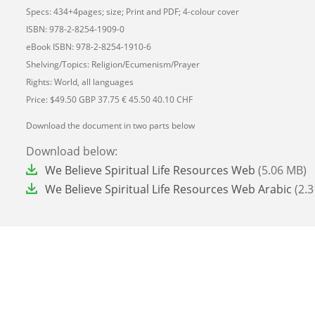
Specs: 434+4pages; size; Print and PDF; 4-colour cover
ISBN: 978-2-8254-1909-0
eBook ISBN: 978-2-8254-1910-6
Shelving/Topics: Religion/Ecumenism/Prayer
Rights: World, all languages
Price: $49.50 GBP 37.75 € 45.50 40.10 CHF
Download the document in two parts below
Download below:
File
We Believe Spiritual Life Resources Web
(5.06 MB)
File
We Believe Spiritual Life Resources Web Arabic
(2.