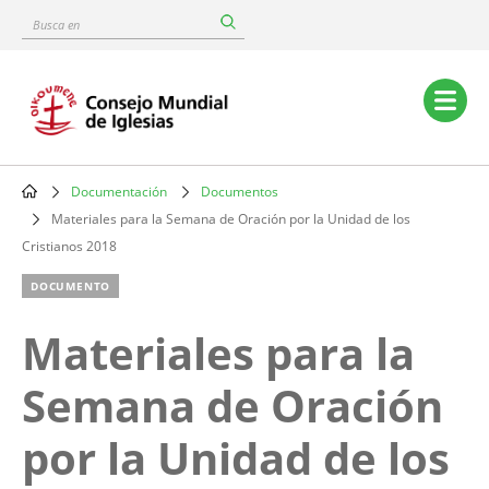
Skip
Busca
to
en
main
content
Main
navigation
Documentación
Documentos
Breadcrumb
Materiales para la Semana de Oración por la Unidad de los
Cristianos 2018
DOCUMENTO
Materiales para la
Semana de Oración
por la Unidad de los