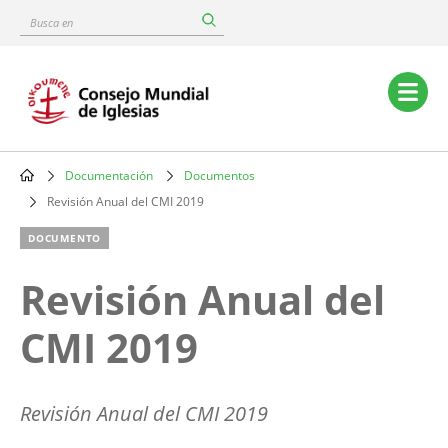
Skip
Busca
to
en
main
content
Main
navigation
Documentación
Documentos
Breadcrumb
Revisión Anual del CMI 2019
DOCUMENTO
Revisión Anual del
CMI 2019
Revisión Anual del CMI 2019