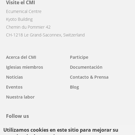
Visite el CMI
Ecumenical Centre
Kyoto Building
Chemin du Pommier 42
CH-1218 Le Grand-Saconnex, Switzerland
Main
Acerca del CMI
Participe
navigation
Iglesias miembros
Documentación
Noticias
Contacto & Prensa
Eventos
Blog
Nuestra labor
Follow us
Utilizamos cookies en este sitio para mejorar su
facebook
twitter
youtube
youtube
instagram